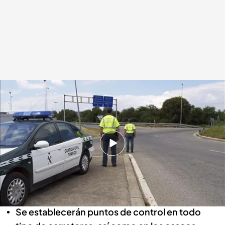
Más controles de la DGT, también en cascos urbanos, esta Navidad
.
Los
controles serán exhaustivos esta Navidad para evitar accidentes.
Raquel Duva
15 DIC 2025 - 16:58h.
Las policías de tráfico realizarán desde este
lunes más de 35.000 pruebas de alcohol y
drogas diarias a conductores.
Se establecerán puntos de control en todo