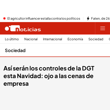
El agricultor influencer estalla contra los políticos
Faten, de 26
Lo último
Nacional
Internacional
Economía
Sociedad
Sociedad
Así serán los controles de la DGT
esta Navidad: ojo a las cenas de
empresa