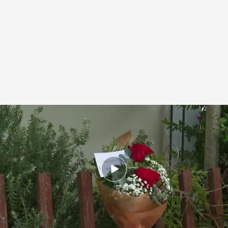
Una imagen de las flores en el lugar del accidente donde fallecieron los
tres jóvenes de Cabezón.
.
Cuatro
Redacción digital Noticias Cuatro
01 DIC 2025 - 16:16h.
Día de luto en Cabezón de la Sal, Cantabria,
tras la muerte de tres jóvenes de la localidad
Mueren tres jóvenes de 22, 23 y 25 años en una