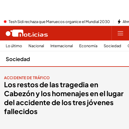
Tesh Sidi rechaza que Marruecos organice el Mundial 2030
Ahm
Lo último
Nacional
Internacional
Economía
Sociedad
Sociedad
ACCIDENTE DE TRÁFICO
Los restos de las tragedia en
Cabezón y los homenajes en el lugar
del accidente de los tres jóvenes
fallecidos