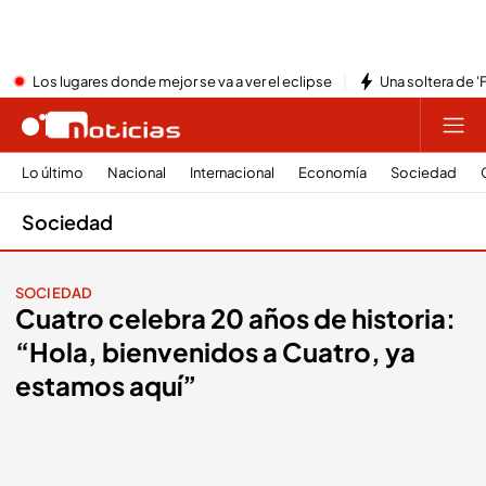
Los lugares donde mejor se va a ver el eclipse
Una soltera de '
Lo último
Nacional
Internacional
Economía
Sociedad
Sociedad
SOCIEDAD
Cuatro celebra 20 años de historia:
“Hola, bienvenidos a Cuatro, ya
estamos aquí”