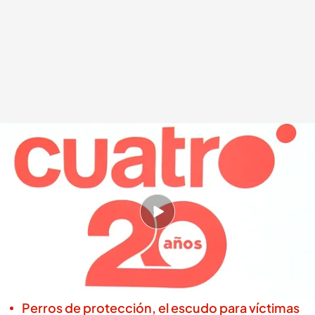
La cadena 'Cuatro' cumple 20 años de historia
.
Redacción digital Noticias
Cuatro
Redacción digital Noticias Cuatro
07 NOV 2025 - 20:21h.
'Cuatro' nació con la idea de ser una cadena de
televisión creíble, comprometida y con
vocación de informar y entretener con rigor
Perros de protección, el escudo para víctimas