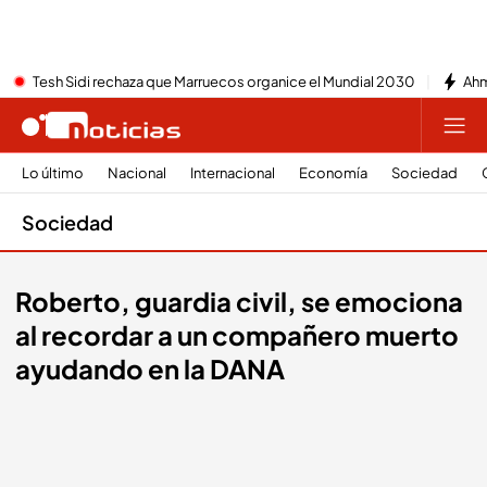
Tesh Sidi rechaza que Marruecos organice el Mundial 2030
Ahm
Lo último
Nacional
Internacional
Economía
Sociedad
Sociedad
Roberto, guardia civil, se emociona
al recordar a un compañero muerto
ayudando en la DANA