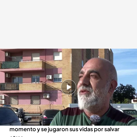
Una imagen de Roberto contando su experiencia en la DANA a Manu
Reyes
.
imagen: Alfredo Giménez
Redacción digital Noticias Cuatro
20 OCT 2025 - 19:19h.
Roberto es un agente de la ONG 'Guardia
civiles solidarios'.
Se volcaron en los rescates desde el primer
momento y se jugaron sus vidas por salvar