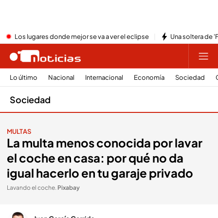
Los lugares donde mejor se va a ver el eclipse
Una soltera de '
Lo último
Nacional
Internacional
Economía
Sociedad
Sociedad
MULTAS
La multa menos conocida por lavar
el coche en casa: por qué no da
igual hacerlo en tu garaje privado
Lavando el coche
.
Pixabay