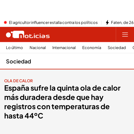
El agricultor influencer estalla contra los políticos
Faten, de 26
Lo último
Nacional
Internacional
Economía
Sociedad
Sociedad
OLA DE CALOR
España sufre la quinta ola de calor
más duradera desde que hay
registros con temperaturas de
hasta 44ºC