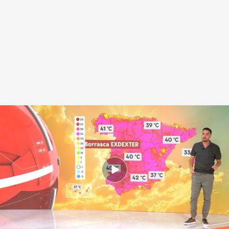
La calima se une a la ola de calor
.
Noticias Cuatro
Redacción digital Noticias Cuatro
08 AGO 2025 - 16:49h.
El cielo estará algo enturbiado en los próximos
días precisamente por la llegada de la calima
La ruta del aire acondicionado: los principales