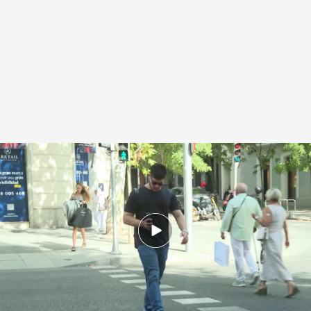
Los peatones miran el móvil al cruzar la calle
.
Imagen: Javier Noriega
Redacción digital Noticias Cuatro
Europa Press
07 AGO 2025 - 21:24h.
Un total de 488 personas fallecieron en España
en accidentes de tráfico en zonas urbanas
durante 2024
Julio, el mes negro para los motoristas: las