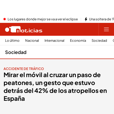
Los lugares donde mejor se va a ver el eclipse
Una soltera de '
Lo último
Nacional
Internacional
Economía
Sociedad
Sociedad
ACCIDENTE DE TRÁFICO
Mirar el móvil al cruzar un paso de
peatones, un gesto que estuvo
detrás del 42% de los atropellos en
España