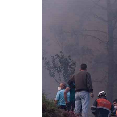
Redacción digital Noticias Cuatro
05 AGO 2025 - 21:01h.
El fuego ha llevado a ac
Alerta en Cataluña por 
municipios: las medida
Compartir
Muy pendientes de dos in
Navarra. En Galicia, el al
calificado la situación de 
están impidiendo que actú
de 20 hectáreas y han sid