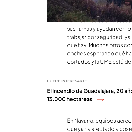
informa Adriana Seara y N
Los vecinos están desesp
sus llamas y ayudan con l
trabajar por seguridad, ya
que hay. Muchos otros con
coches esperando qué ha
cortados y la UME está de
PUEDE INTERESARTE
El incendio de Guadalajara, 20 añ
13.000 hectáreas
En Navarra, equipos aéreos
que ya ha afectado a cosec