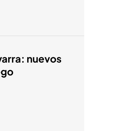
avarra: nuevos
ego