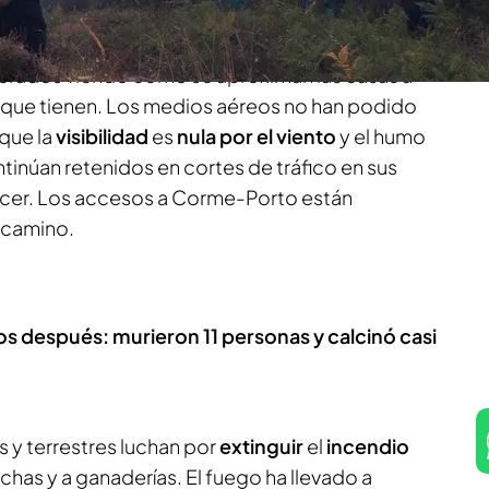
erea Larriu.
erados viendo cómo se aproximan las casas a
o que tienen. Los medios aéreos no han podido
 que la
visibilidad
es
nula por el viento
y el humo
tinúan retenidos en cortes de tráfico en sus
cer. Los accesos a Corme-Porto están
 camino.
os después: murieron 11 personas y calcinó casi
 y terrestres luchan por
extinguir
el
incendio
has y a ganaderías. El fuego ha llevado a