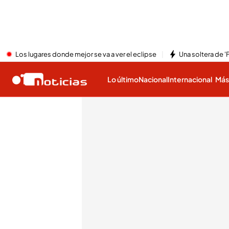
Los lugares donde mejor se va a ver el eclipse
Una soltera de '
Lo último
Nacional
Internacional
Má