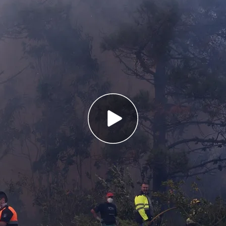
tivar el nivel dos de emergencia en Navarra
el riesgo extremo de incendios en 45
s de prevención anunciadas
cendios en
Ponteceso
, Galicia, y en
Estella
,
calde de Ponteceso, José Manuel Mato, ha
muy peligrosa.
Las fuertes rachas de viento
en los medios aéreos. El fuego ya afecta a más
o
desalojados
los
vecinos
de una aldea,
según