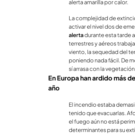
alerta amarilla por calor.
La complejidad de extinció
activar el nivel dos de e
alerta
durante esta tarde a
terrestres y aéreos trabaja
viento, la sequedad del te
poniendo nada fácil. De m
sí arrasa con la vegetació
En Europa han ardido más de
año
El incendio estaba demasia
tenido que evacuarlas. Af
el fuego aún no está perim
determinantes para su ext