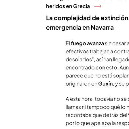
heridos en Grecia
La complejidad de extinción o
emergencia en Navarra
El
fuego avanza
sin cesar 
efectivos trabajan a contra 
desolados”, así han llega
encontrado con esto. Aunq
parece que no está soplan
originaron en
Guxín
, y se
A esta hora, todavía no s
llamas ni tampoco qué lo h
recordaba que detrás del
por lo que apelaba la res