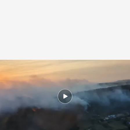
Los vecinos relatan su experiencia con el incendio de Ponteceso
.
Noticias
Cuatro
Redacción digital Noticias Cuatro
04 AGO 2025 - 16:55h.
Los tres incendios de Ponteceso obligaron al
desalojo de una veintena de personas de un
hotel