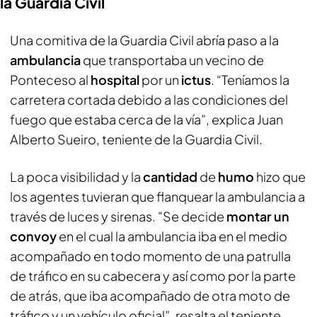
la Guardia Civil
Una comitiva de la Guardia Civil abría paso a la
ambulancia
que transportaba un vecino de
Ponteceso al
hospital
por un
ictus
. “Teníamos la
carretera cortada debido a las condiciones del
fuego que estaba cerca de la vía”, explica Juan
Alberto Sueiro, teniente de la Guardia Civil.
La poca visibilidad y la
cantidad
de
humo
hizo que
los agentes tuvieran que flanquear la ambulancia a
través de luces y sirenas. "Se decide
montar un
convoy
en el cual la ambulancia iba en el medio
acompañado en todo momento de una patrulla
de tráfico en su cabecera y así como por la parte
de atrás, que iba acompañado de otra moto de
tráfico y un vehículo oficial”, resalta el teniente.