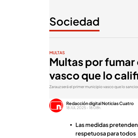
Sociedad
MULTAS
Multas por fumar 
vasco que lo cali
Zarauz será el primer municipio vasco que lo sanci
Redacción digital Noticias Cuatro
18 JUL 2025 - 18:08h.
Las medidas pretenden 
respetuosa para todos