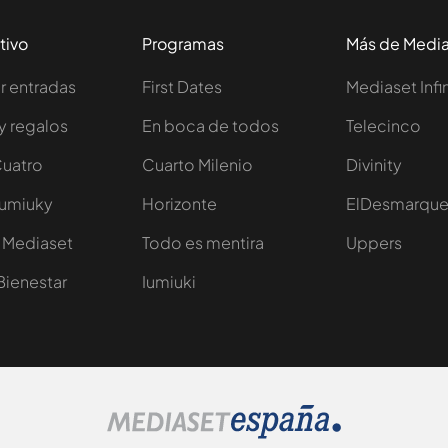
tivo
Programas
Más de Medi
 entradas
First Dates
Mediaset Infi
y regalos
En boca de todos
Telecinco
Cuatro
Cuarto Milenio
Divinity
Iumiuky
Horizonte
ElDesmarqu
 Mediaset
Todo es mentira
Uppers
Bienestar
Iumiuki