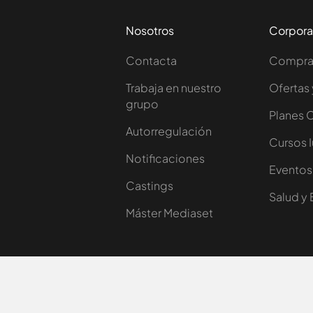
Nosotros
Corpora
Contacta
Comprar
Trabaja en nuestro
Ofertas 
grupo
Planes 
Autorregulación
Cursos 
Notificaciones
Eventos
Castings
Salud y 
Máster Mediaset