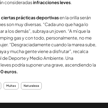
rán consideradas
infracciones leves
.
,
ciertas prácticas deportivas
en la orilla serán
ones son muy diversas. “Cada uno que haga lo
r a los demás”, subraya un joven. “A mí que la
amping gas y con todo, personalmente, no me
 mujer. “Desgraciadamente cuando la marea sube,
ya y mucha gente viene a disfrutar”, recalca
jal de Deporte y Medio Ambiente. Una
s leves podría suponer una grave, ascendiendo la
00 euros.
Multas
Naturaleza