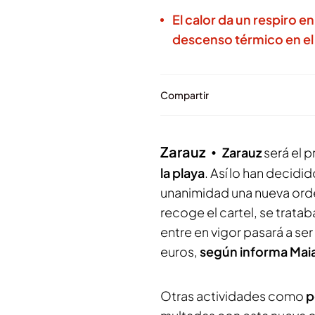
El calor da un respiro 
descenso térmico en el
Compartir
Zarauz
Zarauz
será el 
la playa
. Así lo han decid
unanimidad una nueva orde
recoge el cartel, se trat
entre en vigor pasará a se
euros,
según informa Maia
Otras actividades como
p