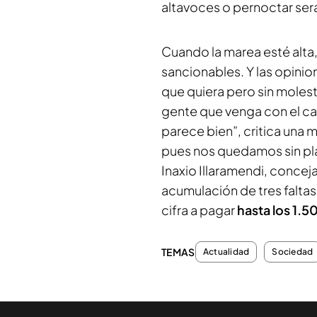
altavoces o pernoctar se
Cuando la marea esté alta
sancionables. Y las opini
que quiera pero sin molesta
gente que venga con el c
parece bien”, critica una
pues nos quedamos sin pla
Inaxio Illaramendi, conce
acumulación de tres falta
cifra a pagar
hasta los 1.5
TEMAS
Actualidad
Sociedad