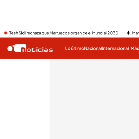
Tesh Sidi rechaza que Marruecos organice el Mundial 2030
Mar
Lo último
Nacional
Internacional
Má