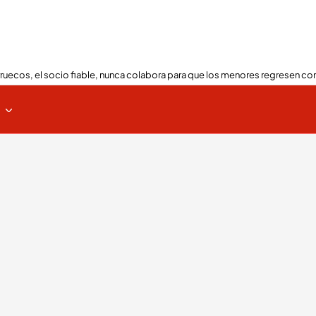
ruecos, el socio fiable, nunca colabora para que los menores regresen con
s