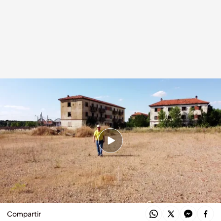
La lenta agonía de las viejas viviendas de los trabajadores de la azucarera
de Monzón de Campos
.
Noticias Cuatro
Mario Moros @mimalavida
29 JUN 2025 - 20:55h.
Regresamos con un antiguo vecino al hogar
donde trascurrió su infancia hace ochenta
años
Compartir