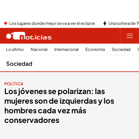
Los lugares donde mejor se va a ver el eclipse
Una soltera de '
Lo último
Nacional
Internacional
Economía
Sociedad
Sociedad
POLÍTICA
Los jóvenes se polarizan: las
mujeres son de izquierdas y los
hombres cada vez más
conservadores