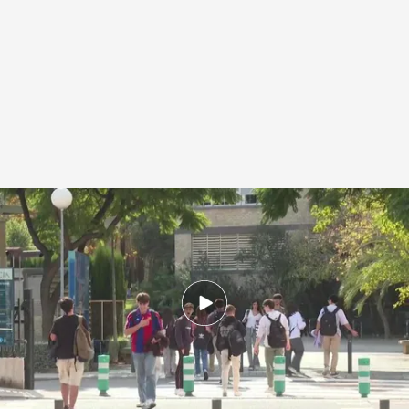
Sus opiniones sobre igualdad son preocupantes
.
IMAGEN: Noticias
Cuatro
Redacción digital Noticias Cuatro
26 JUN 2025 - 17:35h.
El recién publicado Informe Juventud en
España 2024 apunta que el 8% de los jóvenes
votaría a partidos de extrema derecha