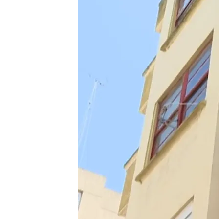
Redacción digital Noticias Cuatro
15 JUN 2025 - 14:34h.
La Policía Nacional de
presunto autor de mata
El hombre fue detenido 
Ahora, la Policía Nacion
Compartir
La Policía Nacional de A 
de
matar
a una
mujer
en un
Según han explicado fuen