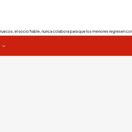
ruecos, el socio fiable, nunca colabora para que los menores regresen con
s