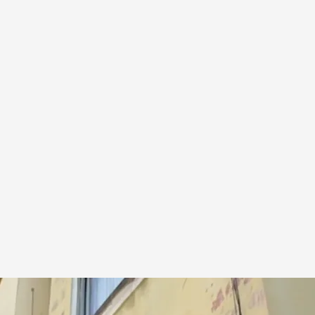
n A Coruña
.
NOTICIAS CUATRO