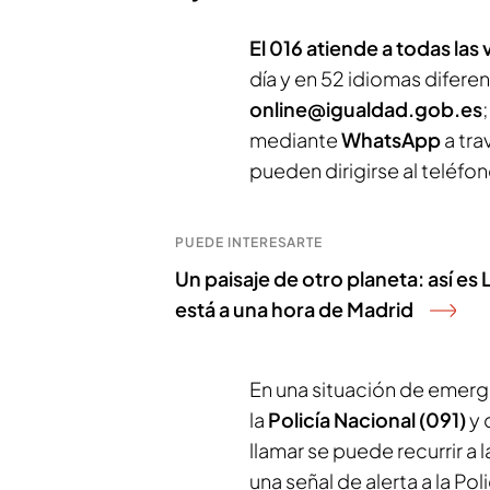
El 016 atiende a todas las 
día y en 52 idiomas diferent
online@igualdad.gob.es
mediante
WhatsApp
a tra
pueden dirigirse al teléfon
PUEDE INTERESARTE
Un paisaje de otro planeta: así es
está a una hora de Madrid
En una situación de emer
la
Policía Nacional (091)
y 
llamar se puede recurrir a 
una señal de alerta a la Po