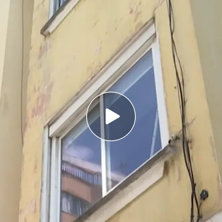
 A Coruña ha detenido a un hombre como
r a una mujer
en el domicilio donde se produjo el crimen.
al investiga los hechos
Coruña
detuvo a un hombre
como presunto autor
a vivienda del barrio de la Sagrada Familia.
tes conocedoras del suceso, los hechos se