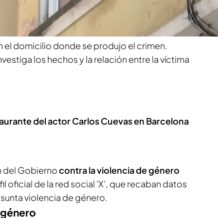
de las
07.00 horas de este domingo,
el la calle
2 Galicia el que recibió la llamada de alerta.
n el domicilio donde se produjo el crimen.
nvestiga los hechos y la relación entre la víctima
taurante del actor Carlos Cuevas en Barcelona
ón del Gobierno
contra la violencia de género
il oficial de la red social 'X', que recaban datos
esunta violencia de género.
e género