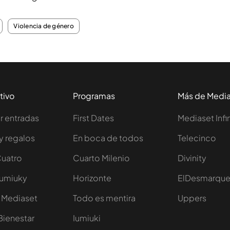
Violencia de género
tivo
Programas
Más de Medi
 entradas
First Dates
Mediaset Infi
y regalos
En boca de todos
Telecinco
Cuatro
Cuarto Milenio
Divinity
Iumiuky
Horizonte
ElDesmarqu
 Mediaset
Todo es mentira
Uppers
Bienestar
Iumiuki