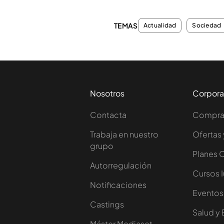
TEMAS
Actualidad
Sociedad
Nosotros
Corpora
Contacta
Comprar
Trabaja en nuestro
Ofertas 
grupo
Planes 
Autorregulación
Cursos 
Notificaciones
Eventos
Castings
Salud y 
Máster Mediaset