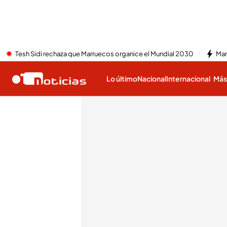
Tesh Sidi rechaza que Marruecos organice el Mundial 2030
Mar
Lo último
Nacional
Internacional
Má