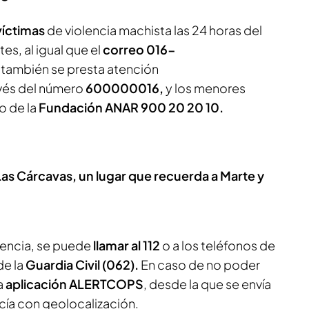
víctimas
de violencia machista las 24 horas del
es, al igual que el
correo 016-
; también se presta atención
vés del número
600000016,
y los menores
o de la
Fundación ANAR 900 20 20 10.
 Las Cárcavas, un lugar que recuerda a Marte y
gencia, se puede
llamar al 112
o a los teléfonos de
de la
Guardia Civil (062).
En caso de no poder
la
aplicación ALERTCOPS
, desde la que se envía
licía con geolocalización.