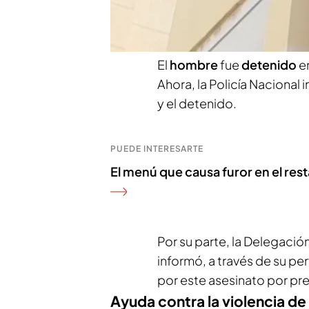
produjeron minutos antes 
de San Isidro, y el fue el 11
El
hombre
fue
detenido
e
Ahora, la Policía Nacional i
y el detenido.
PUEDE INTERESARTE
El menú que causa furor en el res
Por su parte, la Delegaci
informó, a través de su perf
por este asesinato por pr
Ayuda contra la violencia d