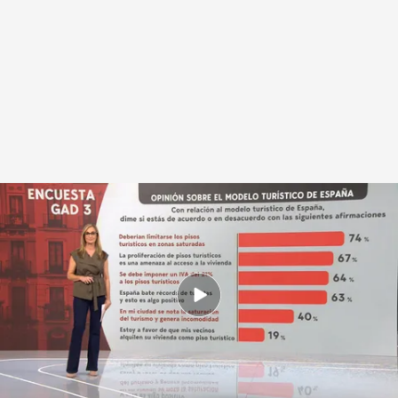
La encuesta de Gad3 para Mediaset sobre los pisos turísticos
.
Noticias
Cuatro
Redacción digital Noticias Cuatro
01 JUN 2025 - 15:10h.
La encuesta de Gad3 para Mediaset ha
preguntado a los ciudadanos sobre los pisos
turísticos