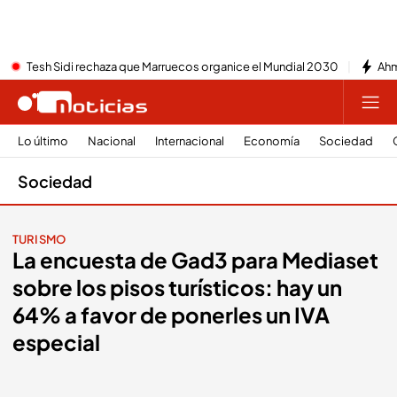
Tesh Sidi rechaza que Marruecos organice el Mundial 2030
Ahm
Lo último
Nacional
Internacional
Economía
Sociedad
Sociedad
TURISMO
La encuesta de Gad3 para Mediaset
sobre los pisos turísticos: hay un
64% a favor de ponerles un IVA
especial