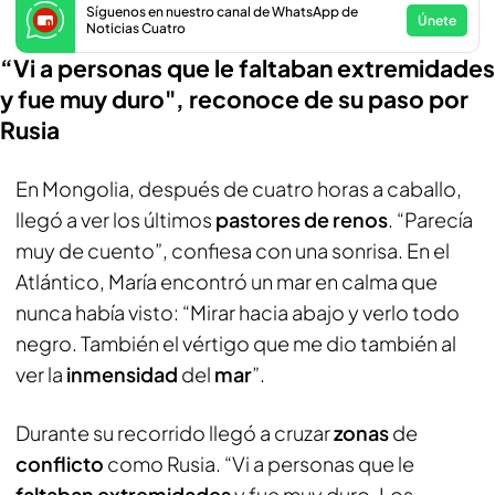
Síguenos en nuestro canal de WhatsApp de
Únete
Noticias Cuatro
“Vi a personas que le faltaban extremidades
y fue muy duro", reconoce de su paso por
Rusia
En Mongolia, después de cuatro horas a caballo,
llegó a ver los últimos
pastores de renos
. “Parecía
muy de cuento”, confiesa con una sonrisa. En el
Atlántico, María encontró un mar en calma que
nunca había visto: “Mirar hacia abajo y verlo todo
negro. También el vértigo que me dio también al
ver la
inmensidad
del
mar
”.
Durante su recorrido llegó a cruzar
zonas
de
conflicto
como Rusia. “Vi a personas que le
faltaban extremidades
y fue muy duro. Los