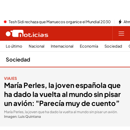
Tesh Sidi rechaza que Marruecos organice el Mundial 2030
Ahm
Lo último
Nacional
Internacional
Economía
Sociedad
Sociedad
VIAJES
María Perles, la joven española que
ha dado la vuelta al mundo sin pisar
un avión: "Parecía muy de cuento”
María Perles, la joven que ha dado la vuelta al mundo sin pisar un avión
.
Imagen: Luis Quintana