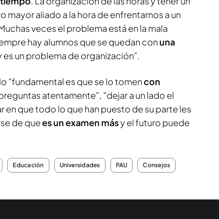
e tiempo
. La organización de las horas y tener un
ro mayor aliado a la hora de enfrentarnos a un
Muchas veces el problema está en la mala
 siempre hay alumnos que se quedan con
una
 y es un problema de organización”.
lo "fundamental es que se lo tomen
con
 preguntas atentamente", "dejar a un lado el
ar en que todo lo que han puesto de su parte les
arse de que
es un examen más
y el futuro puede
Educación
Universidades
PAU
Consejos