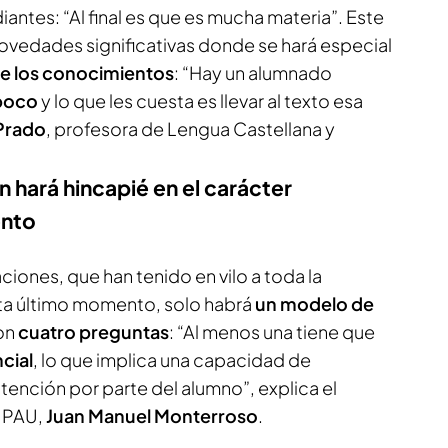
iantes: “Al final es que es mucha materia”. Este
novedades significativas donde se hará especial
de los conocimientos
: “Hay un alumnado
poco
y lo que les cuesta es llevar al texto esa
 Prado
, profesora de Lengua Castellana y
 hará hincapié en el carácter
ento
ciones, que han tenido en vilo a toda la
a último momento, solo habrá
un modelo de
con
cuatro preguntas
: “Al menos una tiene que
cial
, lo que implica una capacidad de
ención por parte del alumno”, explica el
a PAU,
Juan Manuel Monterroso
.