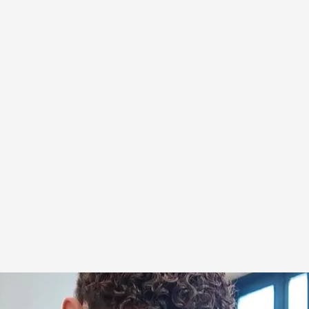
ividad
.
IMAGEN: Aurelio Murga / Samu Cerdeira