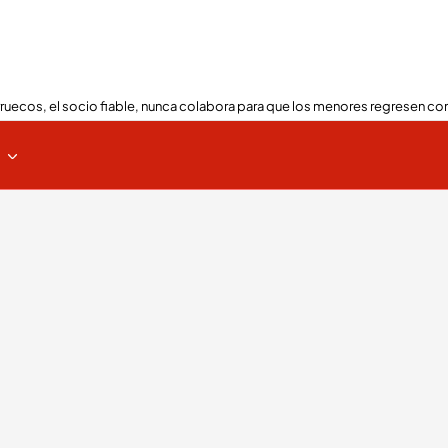
ruecos, el socio fiable, nunca colabora para que los menores regresen con
s