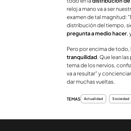
todo en la
distribución d
reloj a mano va a ser nuest
examen de tal magnitud: "
distribución del tiempo,
pregunta a medio hacer
,
Pero por encima de todo, 
tranquilidad
. Que lean las
tema de los nervios, confi
va a resultar" y concienci
dar muchas vueltas.
TEMAS
Actualidad
Sociedad