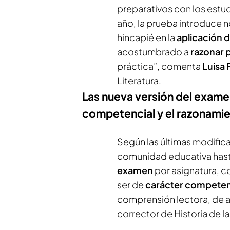
preparativos con los estud
año, la prueba introduce 
hincapié en la
aplicación 
acostumbrado a
razonar 
práctica”, comenta
Luisa
Literatura.
Las nueva versión del examen
competencial y el razonami
Según las últimas modifica
comunidad educativa hast
examen
por asignatura, 
ser de
carácter competen
comprensión lectora, de at
corrector de Historia de l