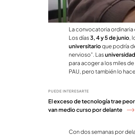
más frecuentes, por lo que
de sentarse en el pupitre.
La convocatoria ordinaria 
Los días
3, 4 y 5 de junio
, 
universitario
que podría de
nervioso”. Las
universidad
para acoger a los miles d
PAU, pero también lo hace
PUEDE INTERESARTE
El exceso de tecnología trae peore
van medio curso por delante
Con dos semanas por delan