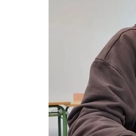
Redacción digital Noticias Cuatro
20 MAY 2025 - 17:08h.
Los correctores hacen 
en permanecer tranquilo
El razonamiento, la com
toman protagonismo e
Compartir
A poco más de diez días p
de 2º de Bachillerato se e
materia. Tal y como infor
Palacios
en el video, con l