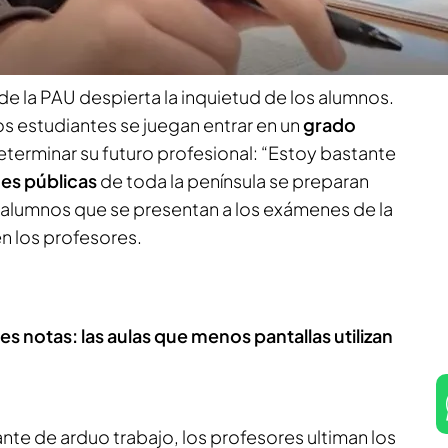
 es crucial tener en cuenta varios puntos antes
de la PAU despierta la inquietud de los alumnos.
los estudiantes se juegan entrar en un
grado
terminar su futuro profesional: “Estoy bastante
es públicas
de toda la península se preparan
e alumnos que se presentan a los exámenes de la
n los profesores.
s notas: las aulas que menos pantallas utilizan
te de arduo trabajo, los profesores ultiman los