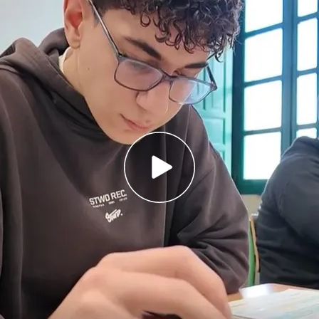
hincapié en una buena distribución de tiempo y
s de cara a la PAU
prensión lectora y el carácter competencial
n el examen
ara dar comienzo a la
selectividad
, los alumnos
ncuentran dando los últimos repasos a la
man
Laura Queijeiro
,
Alfonso Núñez
y
José
os
nervios a flor de piel
, los errores son mucho