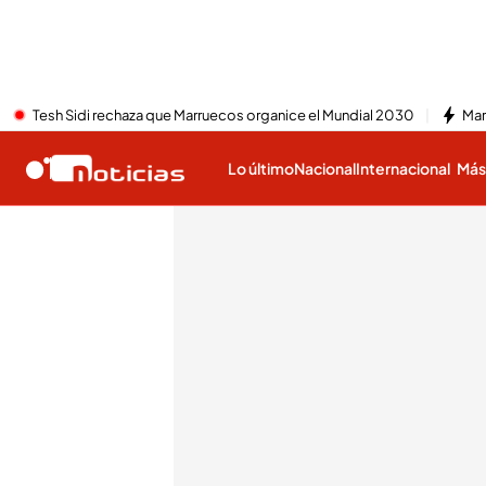
Tesh Sidi rechaza que Marruecos organice el Mundial 2030
Mar
Lo último
Nacional
Internacional
Má