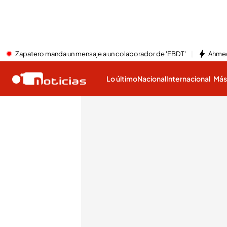
Zapatero manda un mensaje a un colaborador de 'EBDT'
Ahmed
Lo último
Nacional
Internacional
Má