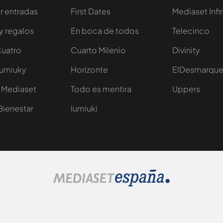
 entradas
First Dates
Mediaset Infi
y regalos
En boca de todos
Telecinco
Cuatro
Cuarto Milenio
Divinity
Iumiuky
Horizonte
ElDesmarqu
 Mediaset
Todo es mentira
Uppers
Bienestar
Iumiuki