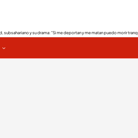
, subsahariano y su drama: "Si me deportan y me matan puedo morir tranq
s