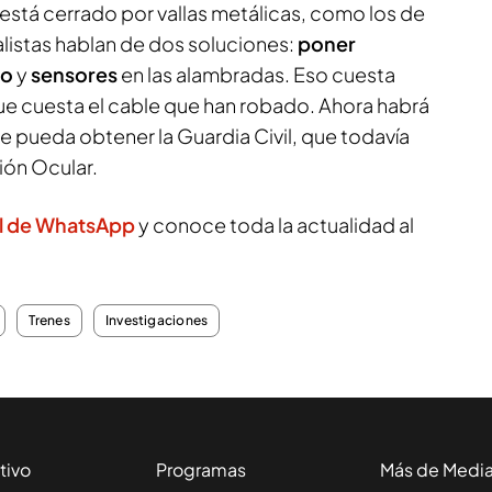
 está cerrado por vallas metálicas, como los de
alistas hablan de dos soluciones:
poner
do
y
sensores
en las alambradas. Eso cuesta
e cuesta el cable que han robado. Ahora habrá
e pueda obtener la Guardia Civil, que todavía
ión Ocular.
l de WhatsApp
y conoce toda la actualidad al
Trenes
Investigaciones
tivo
Programas
Más de Medi