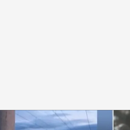
ego de la red ferroviaria
as Cuatro