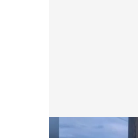
El robo de cable de cobre se produjo en un punto ci
Daniel Montero
Redacción digital Notici