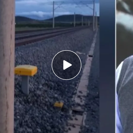
iones sobre el robo de cobre en el trazado del
aje
echan que la intención, fuera de quien fuera,
raestructura más que ganar dinero
s estaciones de tren: el robo de cobre deja
rasos y caos en las estaciones
stigando
el robo de cables de cobre
que, en
 de mayo, ha
paralizado la circulación de los
alucía.
Las primeras pesquisas apuntan a un