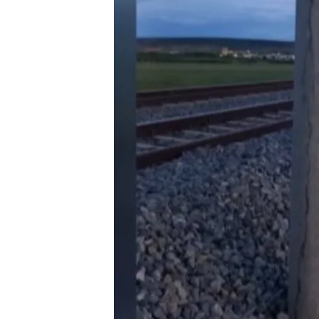
05 MAY 2025 - 17:31h.
Las primeras investigac
AVE apuntan a un sabot
Los investigadores sosp
era hacer daño a la inf
Nuevo lunes negro en la
miles de atrapados, ret
Compartir
La
Guardia Civil
está inve
pleno regreso del puente
trenes entre Madrid y And