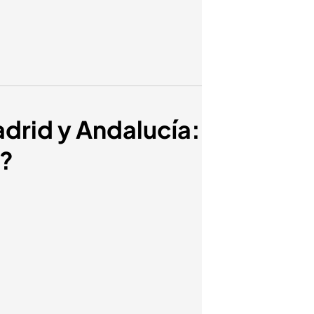
adrid y Andalucía:
s?