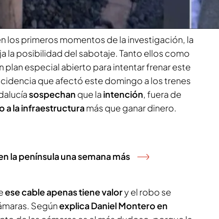
zado del AVE.
 los primeros momentos de la investigación, la
ja la posibilidad del sabotaje. Tanto ellos como
un plan especial abierto para intentar frenar este
incidencia que afectó este domingo a los trenes
dalucía
sospechan
que la
intención
, fuera de
 a la infraestructura
más que ganar dinero.
 en la península una semana más
ue
ese cable apenas tiene valor
y el robo se
cámaras. Según
explica Daniel Montero en