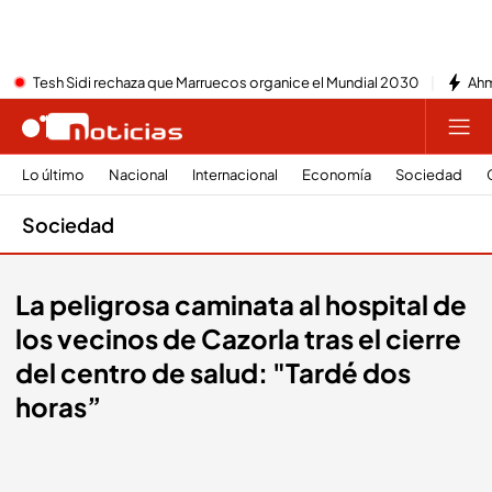
Tesh Sidi rechaza que Marruecos organice el Mundial 2030
Ahm
Lo último
Nacional
Internacional
Economía
Sociedad
Sociedad
La peligrosa caminata al hospital de
los vecinos de Cazorla tras el cierre
del centro de salud: "Tardé dos
horas”