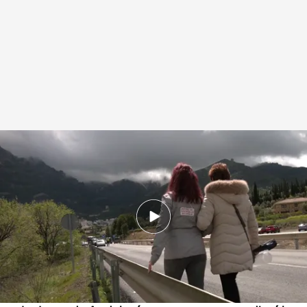
Los vecinos de Cazorla denuncian el cierre del centro de salud
.
Imagen: M.
Palma
Redacción digital Noticias Cuatro
15 ABR 2025 - 17:53h.
Las personas que no tienen coche deben de
recorrer 2,5 kilómetros andando para llegar al
hospital