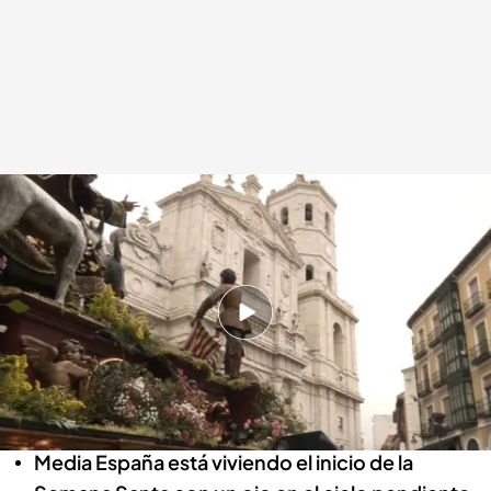
La lluvia, amenaza a las procesiones que pasean por calles de España en el
Domingo de Ramos
.
NOTICIAS CUATRO
Redacción digital Noticias Cuatro
13 ABR 2025 - 15:08h.
Las procesiones de Semana Santa salen a las
calles en este Domingo de Ramos amenazado
por lluvia
Media España está viviendo el inicio de la