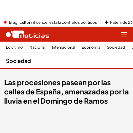
El agricultor influencer estalla contra los políticos
Faten, de 26
Lo último
Nacional
Internacional
Economía
Sociedad
Sociedad
Las procesiones pasean por las
calles de España, amenazadas por la
lluvia en el Domingo de Ramos