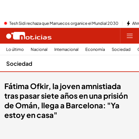
Tesh Sidi rechaza que Marruecos organice el Mundial 2030
Ahm
Lo último
Nacional
Internacional
Economía
Sociedad
Sociedad
Fátima Ofkir, la joven amnistiada
tras pasar siete años en una prisión
de Omán, llega a Barcelona: "Ya
estoy en casa"