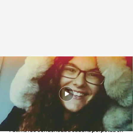
Llega a Fátima Ofkir, la joven catalana amnistiada
Redacción digital Noticias Cuatro
30 MAR 2025 - 15:23h.
Fátima Ofkir ha llegado este domingo al
Aeropuerto de Barcelona-El Prat, después de
que el sultán de Omán la haya liberado
Fátima fue condenada a cadena perpetua en