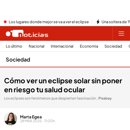
Los lugares donde mejor se va a ver el eclipse
Una soltera de '
Lo último
Nacional
Internacional
Economía
Sociedad
Sociedad
Cómo ver un eclipse solar sin poner
en riesgo tu salud ocular
Los eclipses son fenómenos que despiertan fascinación.
.
Pixabay
Marta Egea
28 MAR 2025 - 11:00h.