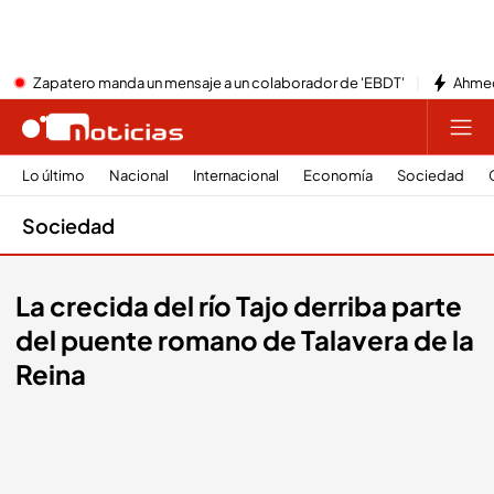
Zapatero manda un mensaje a un colaborador de 'EBDT'
Ahmed
Lo último
Nacional
Internacional
Economía
Sociedad
Sociedad
La crecida del río Tajo derriba parte
del puente romano de Talavera de la
Reina