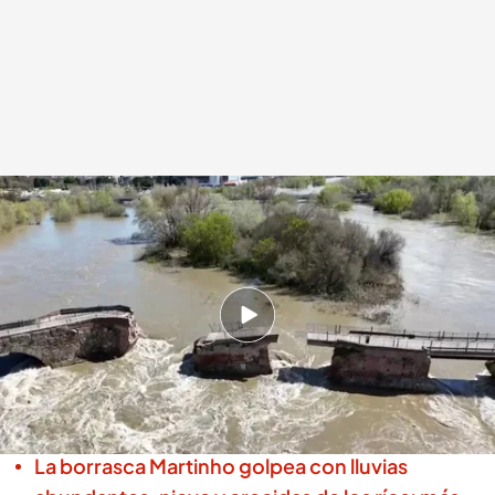
Parte del puente romano de Talavera de la Reina cae por el aumento del
caudal del río Tajo
.
Noticias Cuatro
Redacción digital Noticias Cuatro
23 MAR 2025 - 15:02h.
El presidente de Castilla-La Mancha, Emiliano
García-Page se ha comprometido a colaborar
en la restauración
La borrasca Martinho golpea con lluvias