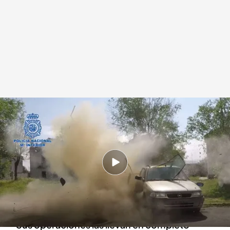
Así se preparan los TEDAX de la Policía Nacional para sus operaciones
.
IMAGEN: Fede Cubas
Redacción digital Noticias Cuatro
Sandra Mir
20 MAR 2025 - 18:13h.
Los TEDAX intervienen ante la presencia de
artefactos explosivos, incendiarios y cualquier
agente NRBQ
Sus operaciones las llevan en completo