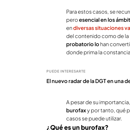
Para estos casos, se recur
pero
esencial en los ámbi
en
diversas situaciones v
del contenido como de la
probatorio lo
han converti
donde prima la constancia
PUEDE INTERESARTE
El nuevo radar de la DGT en una d
A pesar de su importancia
burofax
y por tanto, qué p
casos se puede utilizar.
¿Qué es un burofax?