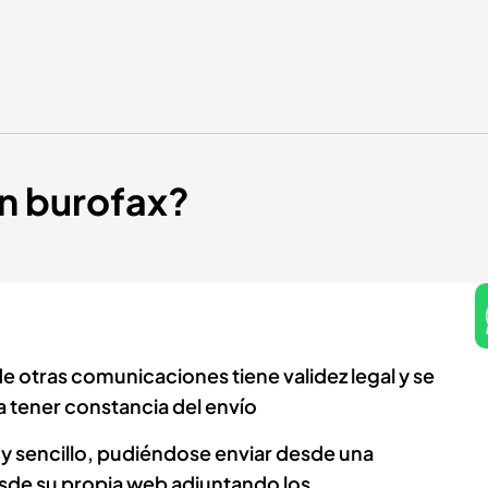
n burofax?
de otras comunicaciones tiene validez legal y se
a tener constancia del envío
y sencillo, pudiéndose enviar desde una
esde su propia web adjuntando los