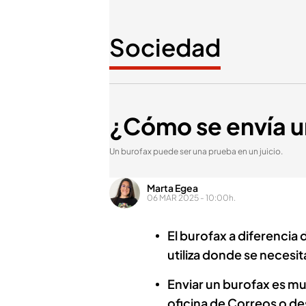
Sociedad
¿Cómo se envía u
Un burofax puede ser una prueba en un juicio.
Marta Egea
06 MAR 2025 - 10:00h.
El burofax a diferencia 
utiliza donde se necesit
Enviar un burofax es mu
oficina de Correos o d