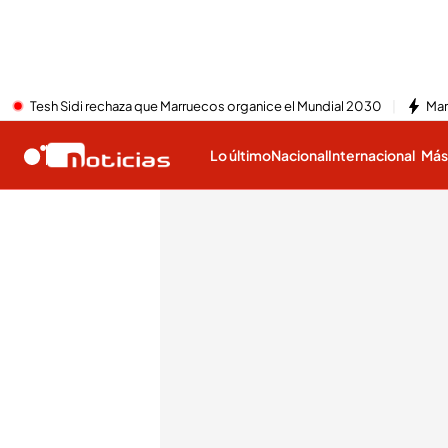
Tesh Sidi rechaza que Marruecos organice el Mundial 2030
Mar
Lo último
Nacional
Internacional
Má