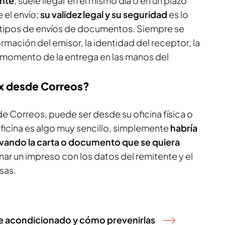
ente
, suele llegar en el mismo día o en un plazo
 el envío;
su validez legal y su seguridad
es lo
s tipos de envíos de documentos. Siempre se
ormación del emisor, la identidad del receptor, la
y momento de la entrega en las manos del
x desde Correos?
e Correos, puede ser desde su oficina física o
ficina es algo muy sencillo, simplemente
habría
evando la carta o documento que se quiera
lenar un impreso con los datos del remitente y el
asas.
re acondicionado y cómo prevenirlas