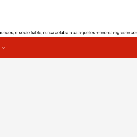
ruecos, el socio fiable, nunca colabora para que los menores regresen con
s