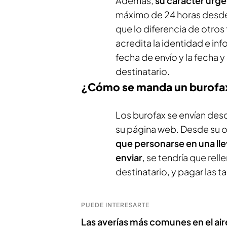
Además,
su carácter urg
máximo de 24 horas desde
que lo diferencia de otro
acredita la identidad e inf
fecha de envío y la fecha 
destinatario.
¿Cómo se manda un burofa
Los burofax se envían desd
su página web. Desde su o
que personarse en una ll
enviar
, se tendría que rel
destinatario, y pagar las t
PUEDE INTERESARTE
Las averías más comunes en el ai