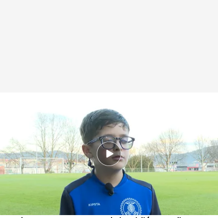
Álvaro, el pequeño con discapacidad visual que juega al fútbol
.
Imagen:
Laura Cadenas
Redacción digital Noticias Cuatro
22 ENE 2025 - 21:07h.
Para Álvaro la definición de felicidad es estar
con un balón en un campo de fútbol
Álvaro solo puede ver por un ojo a causa de un