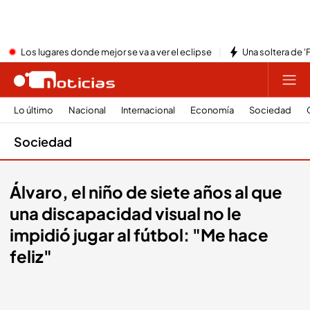
Los lugares donde mejor se va a ver el eclipse
Una soltera de '
Lo último
Nacional
Internacional
Economía
Sociedad
Sociedad
Álvaro, el niño de siete años al que
una discapacidad visual no le
impidió jugar al fútbol: "Me hace
feliz"