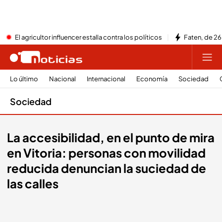
El agricultor influencer estalla contra los políticos
Faten, de 26
Lo último
Nacional
Internacional
Economía
Sociedad
Sociedad
La accesibilidad, en el punto de mira
en Vitoria: personas con movilidad
reducida denuncian la suciedad de
las calles