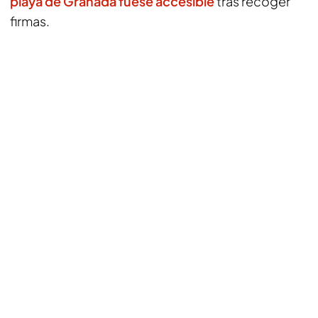
playa de Granada fuese accesible
tras recoger
firmas.