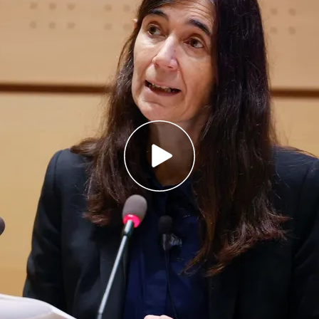
dimitir tras las acusaciones de sus trabajadores
andonado y acoso laboral
a tachado a Juan Arroyo, gerente del centro,
s acusaciones que se le imputan
e caen en picado: "La alta incidencia de gripe
o"
igación contra el cáncer en España se encuentra
émica desde hace semanas.
Científicos del CNIO
a Blasco
, su directora, por su
gestión financiera
y