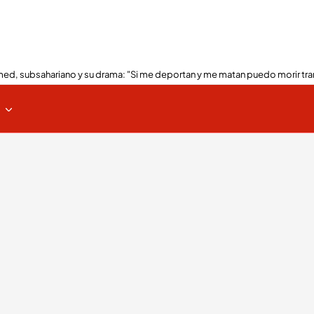
ed, subsahariano y su drama: "Si me deportan y me matan puedo morir tra
s