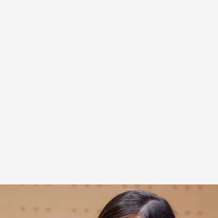
CNIO
.
IMAGEN: Javier Noriega
Fernández Novo
Agencia EFE
Europa Press