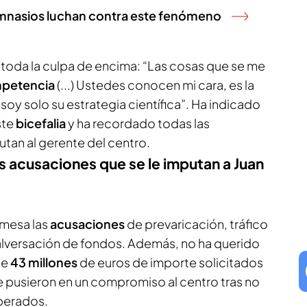
imnasios luchan contra este fenómeno
 toda la culpa de encima: “Las cosas que se me
mpetencia
(...) Ustedes conocen mi cara, es la
oy solo su estrategia científica”. Ha indicado
ste
bicefalia
y ha recordado todas las
utan al gerente del centro.
s acusaciones que se le imputan a Juan
 mesa las
acusaciones
de prevaricación, tráfico
malversación de fondos. Además, no ha querido
de
43 millones
de euros de importe solicitados
e pusieron en un compromiso al centro tras no
sperados.