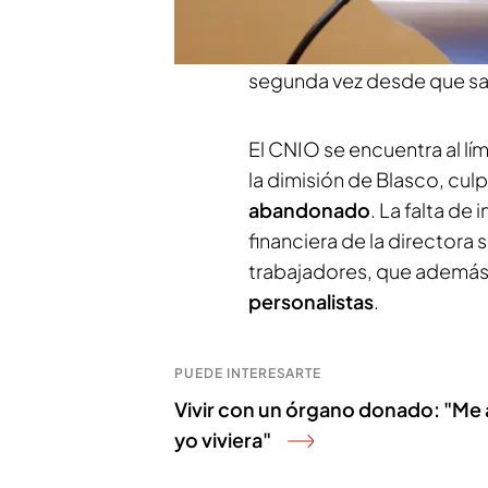
por
acoso laboral
. Despué
trabajadores,
María Blasc
segunda vez desde que sali
El CNIO se encuentra al lí
la dimisión de Blasco, cul
abandonado
. La falta de 
financiera de la directora
trabajadores, que además
personalistas
.
PUEDE INTERESARTE
Vivir con un órgano donado: "Me
yo viviera"