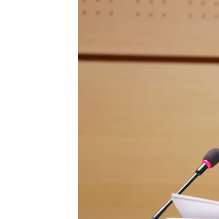
21 ENE 2025 - 18:35h.
María Blasco se niega a 
por tener el centro ab
La directora del CNIO h
como responsable de la
Las donaciones de sangr
es lo que más ha influid
Compartir
El mayor centro de invest
envuelto en una gran pol
piden la dimisión de Marí