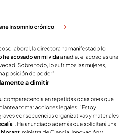
iene insomnio crónico
oso laboral, la directora ha manifestado lo
o he acosado en mi vida
a nadie, el acoso es una
edad. Sobre todo, lo sufrimos las mujeres,
na posición de poder”.
damente a dimitir
su comparecencia en repetidas ocasiones que
plantea tomar acciones legales: "Estoy
graves consecuencias organizativas y materiales
scalía
”. Ha anunciado además que solicitará una
 Morant
, ministra de Ciencia, Innovación y