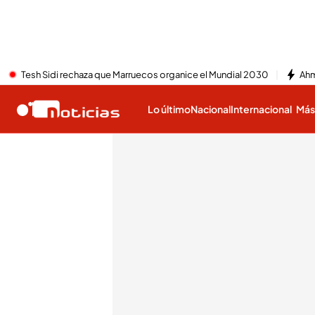
Tesh Sidi rechaza que Marruecos organice el Mundial 2030
Ahm
Lo último
Nacional
Internacional
Má