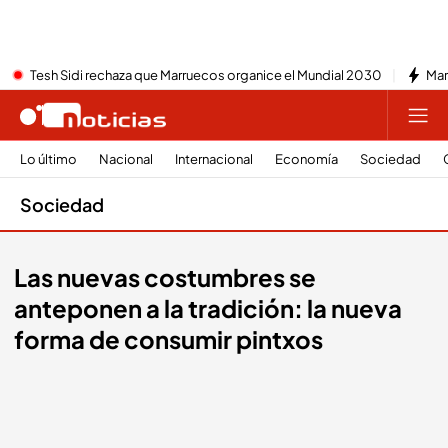
Tesh Sidi rechaza que Marruecos organice el Mundial 2030
Mar
Lo último
Nacional
Internacional
Economía
Sociedad
Sociedad
Las nuevas costumbres se
anteponen a la tradición: la nueva
forma de consumir pintxos