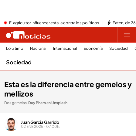
El agricultor influencer estalla contra los políticos
Faten, de 26
Lo último
Nacional
Internacional
Economía
Sociedad
Sociedad
Esta es la diferencia entre gemelos y
mellizos
Dos gemelas
.
Duy Pham en Unsplash
Juan García Garrido
02 ENE 2025 - 07:00h.