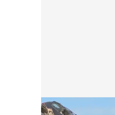
La realidad tras dos meses de la DANA
Redacción digital Noticias Cuatro