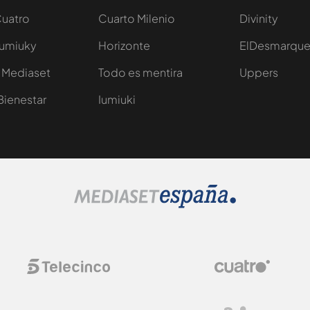
Cuatro
Cuarto Milenio
Divinity
Iumiuky
Horizonte
ElDesmarqu
 Mediaset
Todo es mentira
Uppers
Bienestar
Iumiuki