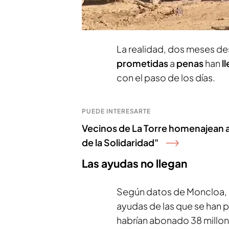
lejos de volver a la norma
públicas con cuentagota
La realidad, dos meses de
prometidas
a
penas
han
l
con el paso de los días.
PUEDE INTERESARTE
Vecinos de La Torre homenajean a 
de la Solidaridad"
Las ayudas no llegan
Según datos de Moncloa, 
ayudas de las que se han 
habrían abonado 38 millone