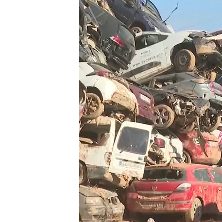
29 DIC 2024 - 14:54h.
Este domingo se cumpl
La realidad, dos meses 
ayudas prometidas a pe
Según datos de Moncloa
ayudas de las que se h
Compartir
Este domingo se cumple
dejó 231 muertos, 223 de e
siguen desaparecidas. Las