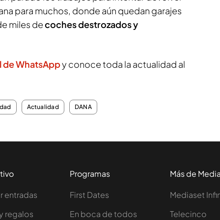
ejana para muchos, donde aún quedan garajes
de miles de
coches destrozados y
l de WhatsApp
y conoce toda la actualidad al
edad
Actualidad
DANA
tivo
Programas
Más de Medi
 entradas
First Dates
Mediaset Infi
y regalos
En boca de todos
Telecinco