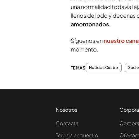
una normalidad todavía l
llenos de lodo y decenas 
amontonados.
Síguenos en
nuestro cana
momento.
TEMAS
Noticias Cuatro
Soci
Nosotros
Corpora
Contacta
Comprar
Trabaja en nuestro
Ofertas 