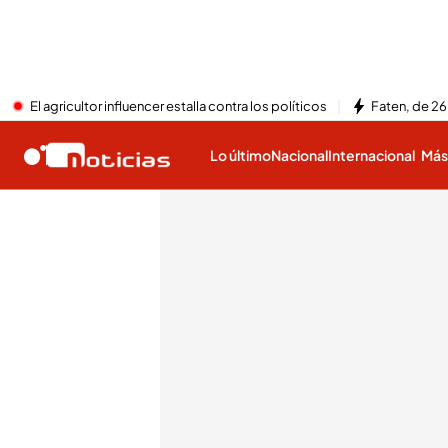
El agricultor influencer estalla contra los políticos
Faten, de 26
Lo último
Nacional
Internacional
Má