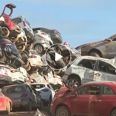
en dos meses de la DANA que dejó 231 muertos
después de la DANA de Valencia, es que las
nas han llegado
, se prometieron 16.600 millones de euros en
an pagado menos del 6%
n
dos meses de la DANA
del 29 de octubre que
llos en pueblos de Valencia, y tres personas
 vidas en los municipios afectados aún están