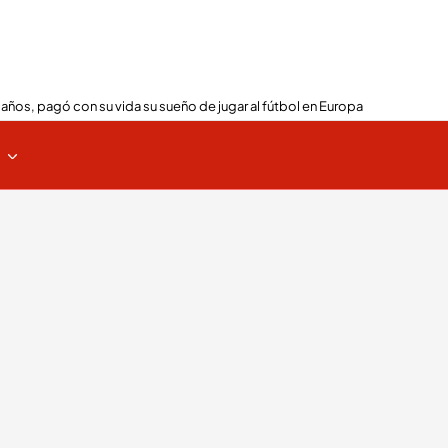
 años, pagó con su vida su sueño de jugar al fútbol en Europa
s