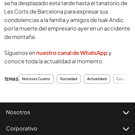
se ha desplazado esta tarde hasta el tanatorio de
Les Corts de Barcelona para expresar sus
condolencias a la familia y amigos de Isak Andic
por la muerte del empresario ayer en un accidente
de montaña.
Síguenos en
nuestro canal de WhatsApp
y
conoce toda la actualidad al momento.
TEMAS
Noticias Cuatro
Sociedad
Actualidad
Caso Isak
Nosotros
Corporativo