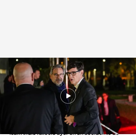
Capilla ardiente de Isak Andic
Redacción digital Noticias Cuatro
15 DIC 2024 - 20:37h.
Familiares, amigos, empresarios y políticos
han acudido esta tarde al tanatorio para
despedir a Isak Andic
Isak Andic falleció ayer en un accidente de