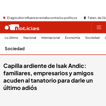
El agricultor influencer estalla contra los políticos
Faten, de 26
Lo último
Nacional
Internacional
Economía
Sociedad
Sociedad
Capilla ardiente de Isak Andic:
familiares, empresarios y amigos
acuden al tanatorio para darle un
último adiós