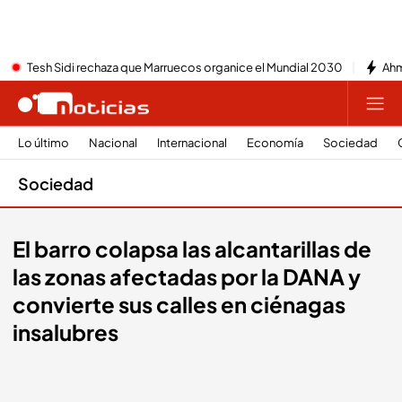
Tesh Sidi rechaza que Marruecos organice el Mundial 2030
Ahm
Lo último
Nacional
Internacional
Economía
Sociedad
Sociedad
El barro colapsa las alcantarillas de
las zonas afectadas por la DANA y
convierte sus calles en ciénagas
insalubres