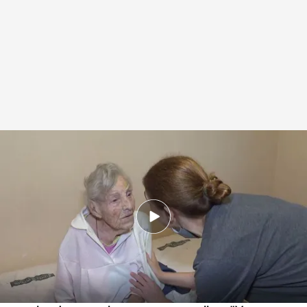
Una vecina lleva cuidando de la familia desde la riada
.
IMAGEN: Adrián
Alonso
Redacción digital Noticias Cuatro
05 NOV 2024 - 18:21h.
María y Pepe llevan sin luz ni agua una semana
después de las inundaciones
La vecina de la centenaria y su hijo se ha