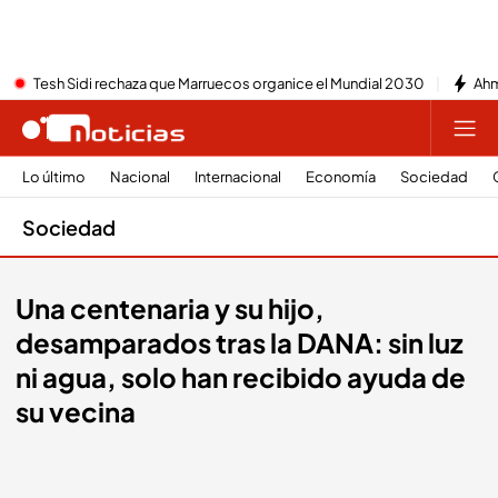
Tesh Sidi rechaza que Marruecos organice el Mundial 2030
Ahm
Lo último
Nacional
Internacional
Economía
Sociedad
Sociedad
Una centenaria y su hijo,
desamparados tras la DANA: sin luz
ni agua, solo han recibido ayuda de
su vecina