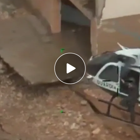
dia Civil sobrevuelan las zonas devastadas por
pervivientes
ncia ha habilitado un punto exclusivo para la
de desaparición
ana o el Gobierno central?: analizamos quién
is por la DANA
cando desaparecidos
por la DANA, la
segunda
la historia.
Los agentes peinan cada metro de