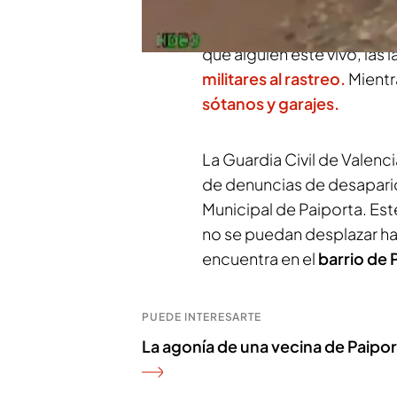
río localizando coches ar
cadáveres en su interior.
que alguien esté vivo, las
militares al rastreo.
Mientra
sótanos y garajes.
La Guardia Civil de Valenc
de denuncias de desapari
Municipal de Paiporta. Est
no se puedan desplazar h
encuentra en el
barrio de 
PUEDE INTERESARTE
La agonía de una vecina de Paipor