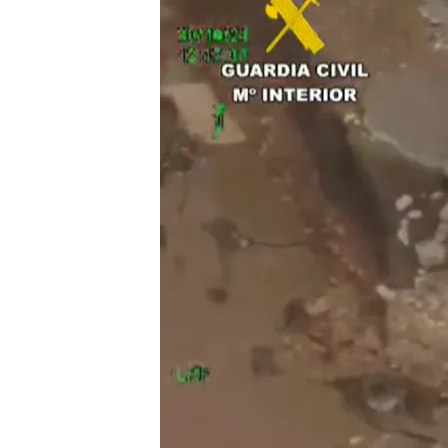
01 NOV 2024 - 16:37h.
Helicópteros de la Guar
la DANA en busca de su
La Guardia Civil de Vale
recogida de denuncias 
¿La Generalitat Valenci
está al mando de la cris
Compartir
La Guardia Civil sigue
bus
peor catástrofe natural de 