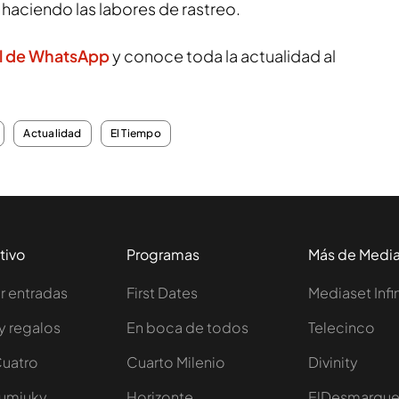
n haciendo las labores de rastreo.
l de WhatsApp
y conoce toda la actualidad al
Actualidad
El Tiempo
tivo
Programas
Más de Medi
 entradas
First Dates
Mediaset Infi
y regalos
En boca de todos
Telecinco
Cuatro
Cuarto Milenio
Divinity
Iumiuky
Horizonte
ElDesmarqu