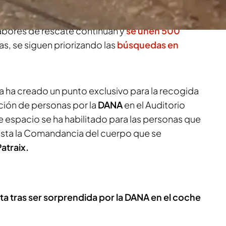
rastrados por la riada que puedan contener
 Aunque la esperanza es cada vez más escasa de
 labores de rescate continúan y
se unen 500
s, se siguen priorizando las
búsquedas en
ia ha creado un punto exclusivo para la recogida
ción de personas por la
DANA
en el Auditorio
e espacio se ha habilitado para las personas que
asta la Comandancia del cuerpo que se
Patraix.
ta tras ser sorprendida por la DANA en el coche