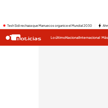
Tesh Sidi rechaza que Marruecos organice el Mundial 2030
Ahm
Lo último
Nacional
Internacional
Má