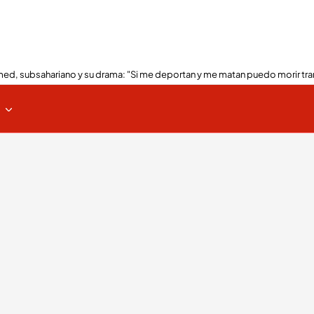
ed, subsahariano y su drama: "Si me deportan y me matan puedo morir tra
s