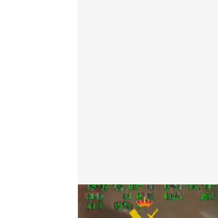
La Guardia Civil rastrea los municipios con helicóp
Redacción digital Noticias Cuatro