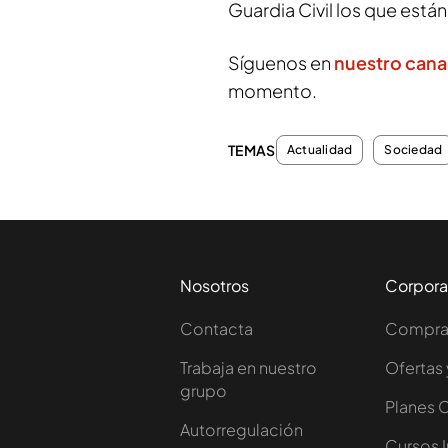
Guardia Civil los que está
Síguenos en
nuestro cana
momento.
TEMAS
Actualidad
Sociedad
Nosotros
Corpora
Contacta
Comprar
Trabaja en nuestro
Ofertas 
grupo
Planes 
Autorregulación
Cursos 