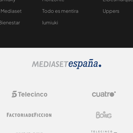
 Mediaset
Todo es mentira
Uppers
Bienestar
Iumiuki