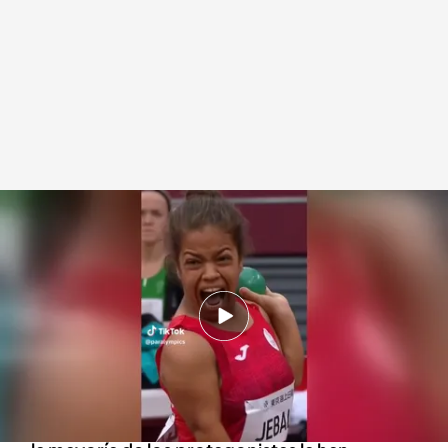
La cuenta de TikTok de los Juegos Paralímpicos se vuelve viral
Sandra Mir
Redacción digital Noticias Cuatro
26 AGO 2024 - 17:49h.
La cuenta ha llegado a 2.000 millones de
reproducciones y 4,5 millones de seguidores
haciendo memes de sus atletas
En la página los comentarios son de sorpresa y