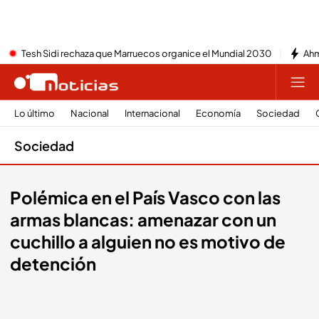
Tesh Sidi rechaza que Marruecos organice el Mundial 2030
Ahm
Lo último
Nacional
Internacional
Economía
Sociedad
Sociedad
Polémica en el País Vasco con las
armas blancas: amenazar con un
cuchillo a alguien no es motivo de
detención