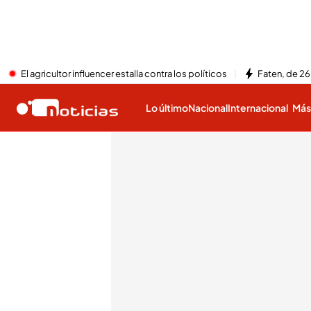
El agricultor influencer estalla contra los políticos
Faten, de 26
Lo último
Nacional
Internacional
Má