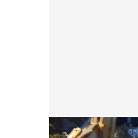
Las fuertes tormentas han causado diversos daños 
Redacción digital Noticias Cuatro
Agenci