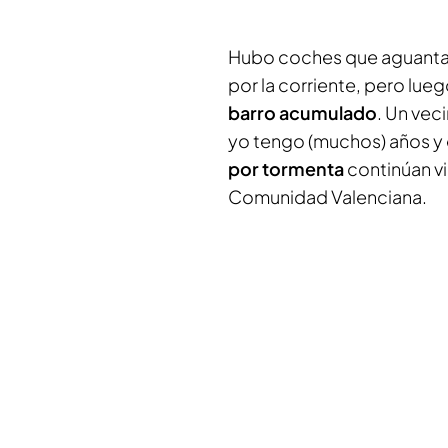
Hubo coches que aguantaro
por la corriente, pero lue
barro acumulado
. Un vec
yo tengo (muchos) años y e
por tormenta
continúan vig
Comunidad Valenciana.