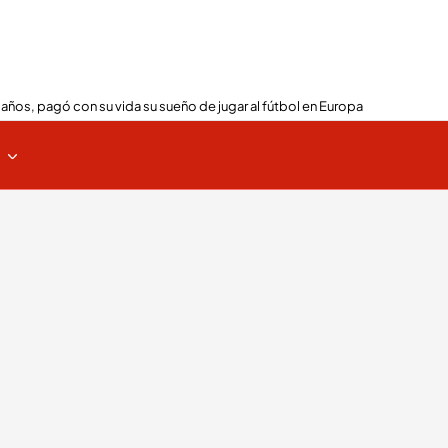
 años, pagó con su vida su sueño de jugar al fútbol en Europa
s