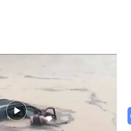
stados Unidos: un fenómeno que ocurre cada 200 años
s a su paso por Florida, Estados Unidos: se
tas separadas por pocas horas