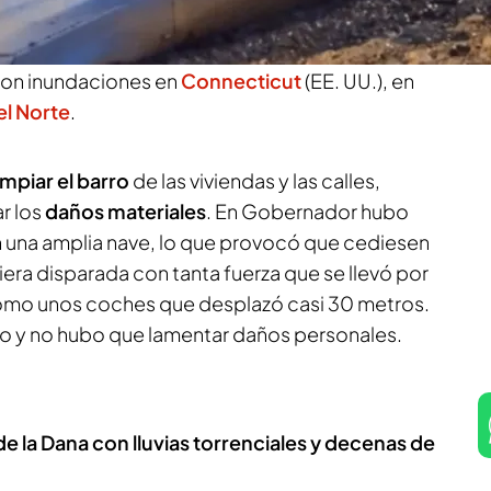
ambién ha pasado en las calles y casas de las
(Granada) y La Cerradura (Jaén). Las lluvias
ron inundaciones en
Connecticut
(EE. UU.), en
el Norte
.
impiar el barro
de las viviendas y las calles,
r los
daños materiales
. En Gobernador hubo
una amplia nave, lo que provocó que cediesen
iera disparada con tanta fuerza que se llevó por
como unos coches que desplazó casi 30 metros.
o y no hubo que lamentar daños personales.
 de la Dana con lluvias torrenciales y decenas de