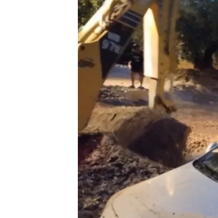
22 AGO 2024 - 16:35h.
En la región de la Alpuj
la crecida del río Trevél
Un vecino de La Cerra
sobre todo los de la par
La Dana da sus últimos
pedirá la declaración d
Compartir
En España se mantienen l
península.
Según informa P
de
la Alpujarra
(Granada) d