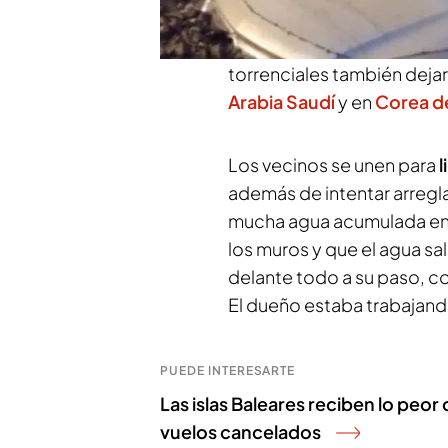
crecida del río Trevélez. T
localidades de Gobernador 
torrenciales también deja
Arabia Saudí
y en
Corea d
Los vecinos se unen para
l
además de intentar arregla
mucha agua acumulada en 
los muros y que el agua sal
delante todo a su paso, 
El dueño estaba trabajand
PUEDE INTERESARTE
Las islas Baleares reciben lo peor
vuelos cancelados