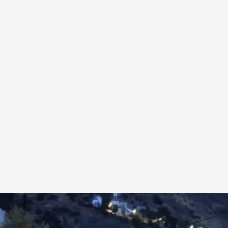
en varios puntos de Jaén y Granada
a EFE