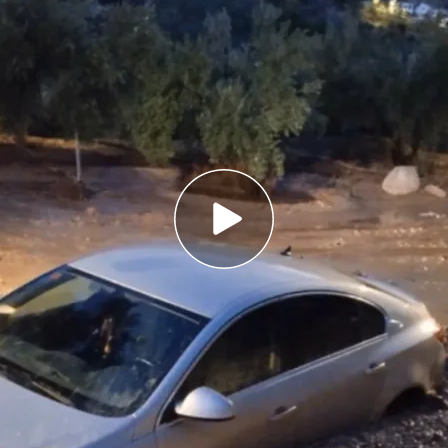
arra (Granada) las fuertes lluvias han provocado
ez
dura: “Ahora mismo estamos incomunicados,
te de arriba"
 coletazos cebándose con Menorca: el Consell
e zona catastrófica
as
alertas por tormentas
en la mitad oriental de la
atricia Vázquez en Noticias Cuatro
, es el caso
onde las fuertes lluvias han provocado la