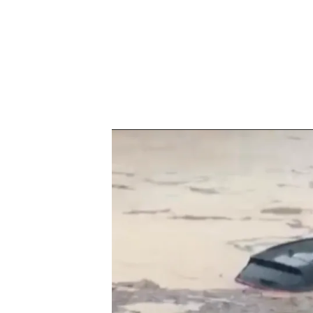
Las lluvias torrenciales azotan Connecticut, en E
PUEDE INTERESARTE
El huracán Debby deja seis muerto
esperan lluvias históricas
En La Cerradura dos tormen
descargaron hasta 65 litros