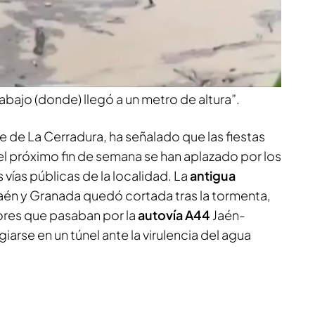
a
expresa: “Ahora mismo estamos
 los de la parte de arriba no podemos salir
ste lastre”. En La Cerradura dos tormentas
s descargaron hasta
65 litros por metro
 La Cerradura asegura: “El agua entró en unos
bajo (donde) llegó a un metro de altura”.
 de La Cerradura, ha señalado que las fiestas
el próximo fin de semana se han aplazado por los
s vías públicas de la localidad. La
antigua
aén y Granada quedó cortada tras la tormenta,
ores que pasaban por la
autovía A44
Jaén-
arse en un túnel ante la virulencia del agua