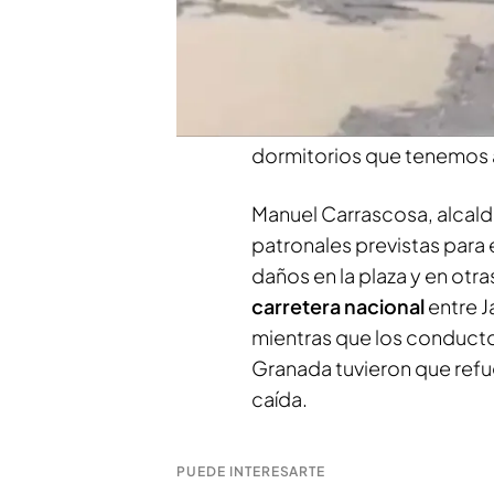
Un vecino de
La Cerradur
incomunicados, sobre todo
hasta que no quiten todo e
separadas por pocas hora
cuadrado
. Otro vecino de
dormitorios que tenemos a
Manuel Carrascosa, alcalde
patronales previstas para 
daños en la plaza y en otra
carretera nacional
entre J
mientras que los conduct
Granada tuvieron que refugi
caída.
PUEDE INTERESARTE