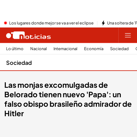
Los lugares donde mejor se va a ver el eclipse
Una soltera de '
Lo último
Nacional
Internacional
Economía
Sociedad
Sociedad
Las monjas excomulgadas de
Belorado tienen nuevo 'Papa': un
falso obispo brasileño admirador de
Hitler