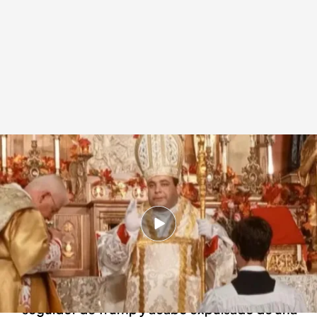
¿Quién es el nuevo 'Papa' de las monjas excomulgadas de Belorado?
Redacción digital Noticias Cuatro
12 AGO 2024 - 20:45h.
Se trata de Rodrigo da Silva, un falso obispo
brasileño de 33 años
El nuevo obispo es admirador de Hitler, fiel
seguidor de Trump y acabó expulsado de una