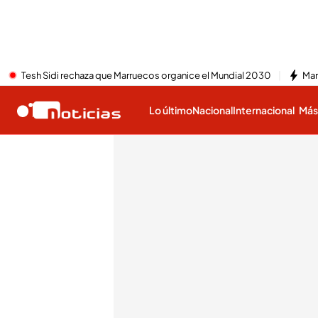
Tesh Sidi rechaza que Marruecos organice el Mundial 2030
Mar
Lo último
Nacional
Internacional
Má