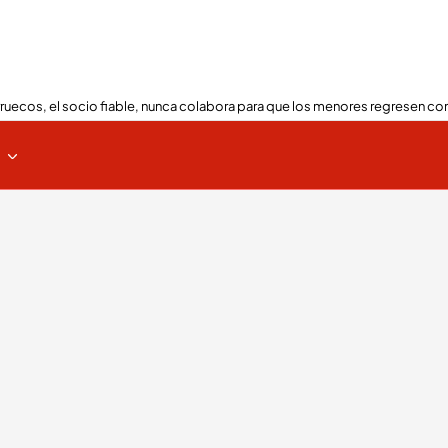
ruecos, el socio fiable, nunca colabora para que los menores regresen con
s