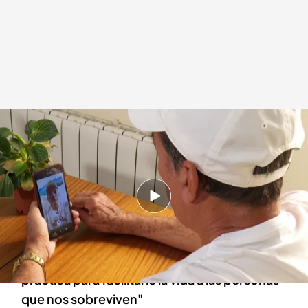
Así son los legados emocionales para los descendientes
.
Imagen: Jorge
Hernández
Sandra Mir
Redacción digital Noticias Cuatro
Agencia EFE
26 JUL 2024 - 17:34h.
Este 26 de julio se celebra el Día de los Abuelos
en España
El Ceo de Seoalma: "Hay mucha información
práctica para facilitarle la vida a las personas
que nos sobreviven"