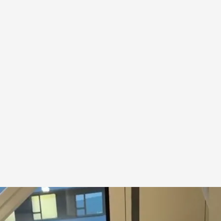
ión
.
Carlos López y Roberto Castro