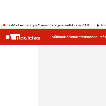
Tesh Sidi rechaza que Marruecos organice el Mundial 2030
Ahm
Lo último
Nacional
Internacional
Má