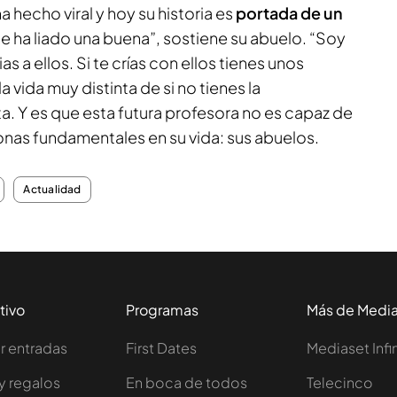
a hecho viral y hoy su historia es
portada de un
 que ha liado una buena”, sostiene su abuelo. “Soy
as a ellos. Si te crías con ellos tienes unos
a vida muy distinta de si no tienes la
a. Y es que esta futura profesora no es capaz de
onas fundamentales en su vida: sus abuelos.
Actualidad
tivo
Programas
Más de Medi
 entradas
First Dates
Mediaset Infi
y regalos
En boca de todos
Telecinco