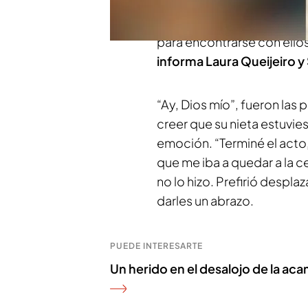
Ellos estaban en el hospita
banda todavía puesta, no 
para encontrarse con ellos
informa Laura Queijeiro y
“Ay, Dios mío”, fueron las
creer que su nieta estuvies
emoción. “Terminé el acto, 
que me iba a quedar a la 
no lo hizo. Prefirió despl
darles un abrazo.
PUEDE INTERESARTE
Un herido en el desalojo de la aca