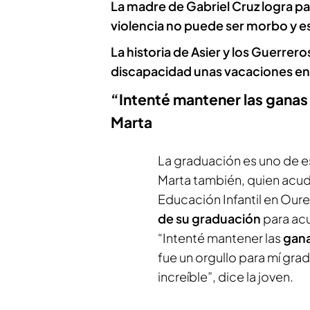
La madre de Gabriel Cruz logra par
violencia no puede ser morbo y 
La historia de Asier y los Guerrer
discapacidad unas vacaciones en 
“Intenté mantener las ganas 
Marta
La graduación es uno de es
Marta también, quien acu
Educación Infantil en Ouren
de su graduación
para acu
“Intenté mantener las
gana
fue un orgullo para mí gra
increíble”, dice la joven.