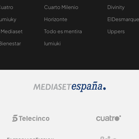
Cuatro
Cuarto Milenio
Divinity
Iumiuky
Horizonte
ElDesmarqu
 Mediaset
Todo es mentira
Uppers
Bienestar
Iumiuki