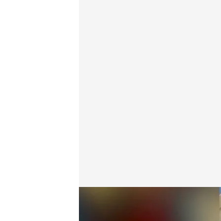
Así homenajeó Marta a sus abuelos tras su graduac
Redacción digital Noticias Cuatro