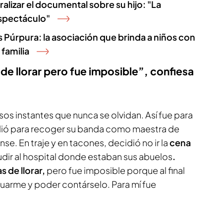
alizar el documental sobre su hijo: "La
espectáculo"
os Púrpura: la asociación que brinda a niños con
familia
de llorar pero fue imposible”, confiesa
os instantes que nunca se olvidan. Así fue para
dió para recoger su banda como maestra de
se. En traje y en tacones, decidió no ir la
cena
dir al hospital donde estaban sus abuelos
.
s de llorar,
pero fue imposible porque al final
duarme y poder contárselo. Para mí fue