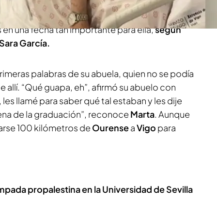
l y no pudieron acudir a la ceremonia. Ella, con la
lo dudó ni un segundo y recorrió
100 kilómetros
 en una fecha tan importante para ella,
según
 Sara García.
 primeras palabras de su abuela, quien no se podía
e allí. “Qué guapa, eh”, afirmó su abuelo con
les llamé para saber qué tal estaban y les dije
cena de la graduación”, reconoce
Marta
. Aunque
azarse 100 kilómetros de
Ourense
a
Vigo
para
mpada propalestina en la Universidad de Sevilla