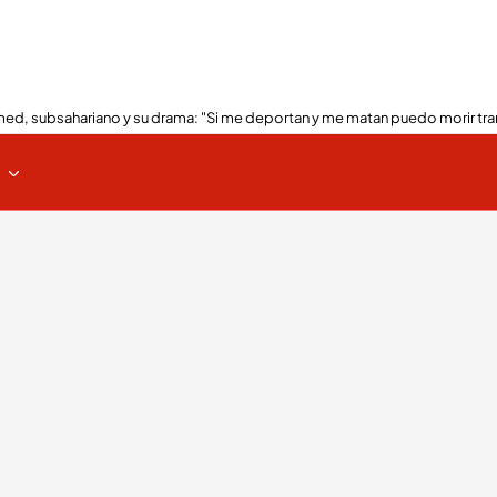
ed, subsahariano y su drama: "Si me deportan y me matan puedo morir tra
s