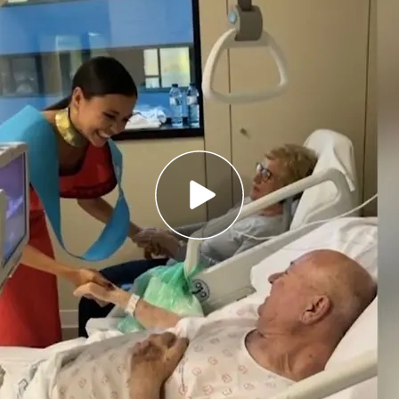
 su banda como maestra de Educación Infantil
 cena de su graduación para acudir al hospital
elos
se ha hecho viral y hoy su historia es portada de
stra de Educación Infantil en Ourense, pero
dos personas especiales para ella: sus
abuelos
.