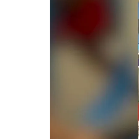
12 JUN 2024 - 17:24h.
Marta acudió a recoger
en Ourense
Marta decidió no ir a la
donde estaban sus abu
El vídeo de la sorpresa 
un periódico
Compartir
Marta se graduó como mae
entre el público faltaban 