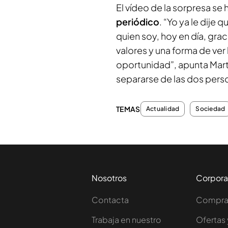
El vídeo de la sorpresa se h
periódico
. “Yo ya le dije
quien soy, hoy en día, graci
valores y una forma de ver l
oportunidad”, apunta Mart
separarse de las dos pers
TEMAS
Actualidad
Sociedad
Nosotros
Corpora
Contacta
Comprar
Trabaja en nuestro
Ofertas 