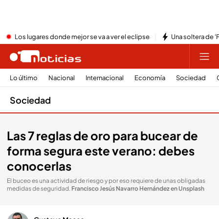
Los lugares donde mejor se va a ver el eclipse
Una soltera de '
Lo último
Nacional
Internacional
Economía
Sociedad
Sociedad
Las 7 reglas de oro para bucear de
forma segura este verano: debes
conocerlas
El buceo es una actividad de riesgo y por eso requiere de unas obligadas
medidas de seguridad
.
Francisco Jesús Navarro Hernández en Unsplash