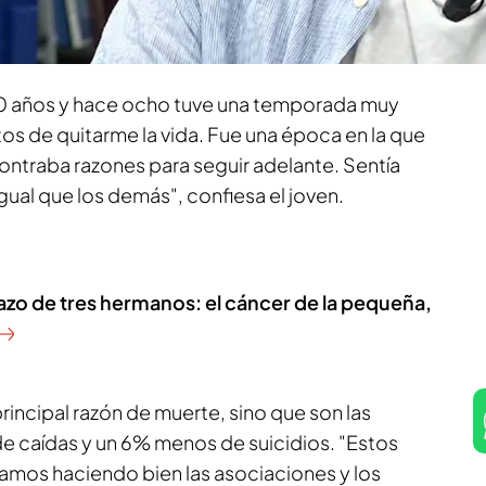
o
ayudan a dar visibilidad al suicidio que ahora
según informa Lorelei Esteban.
0 años y hace ocho tuve una temporada muy
os de quitarme la vida. Fue una época en la que
contraba razones para seguir adelante. Sentía
 igual que los demás", confiesa el joven.
razo de tres hermanos: el cáncer de la pequeña,
principal razón de muerte, sino que son las
de caídas y un 6% menos de suicidios. "Estos
tamos haciendo bien las asociaciones y los