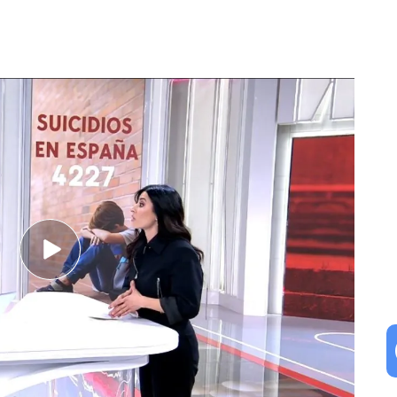
amiliar, una lucha constante: "Las fotos
le"
n problema, te haces mucho más
 esquizofrenia paranoide con 17 años. "Pensaba
era no ser una persona y al no sentirme así,
ar aquí. Sentía que era un peso para mi familia",
eños y aspiraciones. "Me sentía distinto y ante