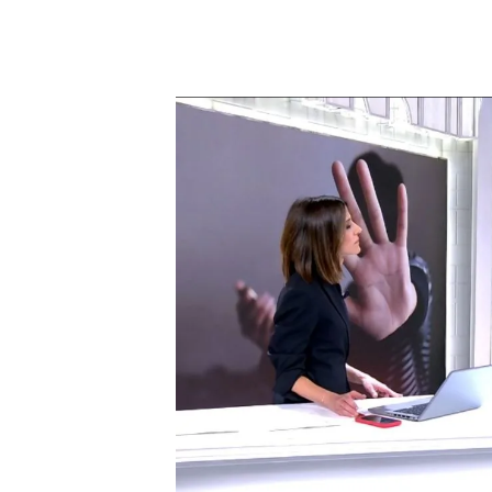
Aumenta el suicidio entre los adolescentes
PUEDE INTERESARTE
El silencio tras el suicidio de un f
desaparecen sin que nadie lo hab
"Si reconoces que tienes u
fuerte", asegura Mateo
A Mateo le diagnosticaron
que tener esta enfermedad 
creía que no necesitaba est
confiesa. Dejó de tener su