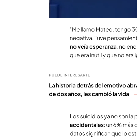
Voces como las de
Mate
afecta más a los jóvenes
,
"Me llamo Mateo, tengo 3
negativa. Tuve pensamient
no veía esperanza
, no en
que era inútil y que no era
PUEDE INTERESARTE
La historia detrás del emotivo ab
de dos años, les cambió la vida
Los suicidios ya no son la 
accidentales
: un 6% más 
datos significan que lo es