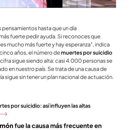
os demás. Ahora lo veo distinto, soy uno más",
 pensamientos hasta que un día
más fuerte pedir ayuda. Si reconoces que
ces mucho más fuerte y hay esperanza", indica
 cinco años, el número de
muertes por suicidio
ifra sigue siendo alta: casi 4.000 personas se
sado en nuestro país. Se trata de una causa de
a sigue sin tener un plan nacional de actuación.
s por suicidio: así influyen las altas
lmón
fue la causa más frecuente en