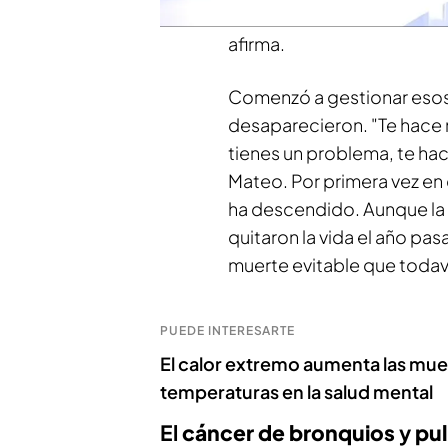
mi familia no era igual a l
afirma.
Comenzó a gestionar esos
desaparecieron. "Te hace 
tienes un problema, te ha
Mateo. Por primera vez en
ha descendido. Aunque la c
quitaron la vida el año pa
muerte evitable que todaví
PUEDE INTERESARTE
El calor extremo aumenta las muerte
temperaturas en la salud mental
El
cáncer de bronquios
y
pu