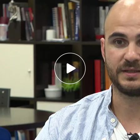
o años el número de muertes por suicidio
quitaron la vida el año pasado en nuestro país
dio de un familiar, una lucha constante: "Las fotos
ie lo hable"
cidio
se han
reducido
por primera vez en un 6%.
 y responsabilidad ha influido en la reducción
sobre todo
desde los medios de comunicación
.