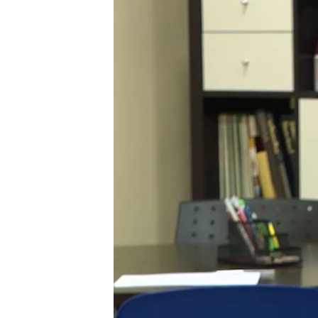
26 JUN 2024 - 22:32h.
Por primera vez en cinc
desciende en un 6%
Casi 4.000 personas se 
El silencio tras el suici
desaparecen sin que nad
Compartir
Los fallecimientos por
sui
Informar con transparencia
de este tipo de muertes, 