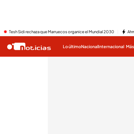
Tesh Sidi rechaza que Marruecos organice el Mundial 2030
Ahm
Lo último
Nacional
Internacional
Má