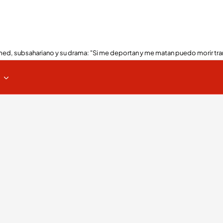
ed, subsahariano y su drama: "Si me deportan y me matan puedo morir tra
s