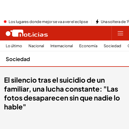
Los lugares donde mejor se va a ver el eclipse
Una soltera de '
Lo último
Nacional
Internacional
Economía
Sociedad
Sociedad
El silencio tras el suicidio de un
familiar, una lucha constante: "Las
fotos desaparecen sin que nadie lo
hable"