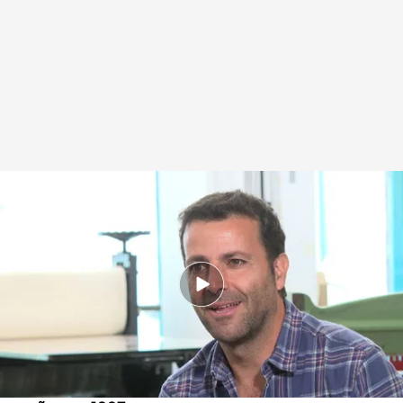
Alberto Gómez presenta su libro sobre el silencio tras el suicidio de su
hermano
.
Javier Benedicto
Redacción digital Noticias Cuatro
31 MAY 2024 - 16:54h.
Alberto ha necesitado 23 años para tener el
coraje de hablar de su hermano Eduardo
Su hermano mayor se suicidó con tan solo 25