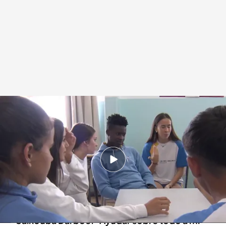
Así fue la sorpresa que le dieron sus compañeros de clase
Redacción digital Noticias Cuatro
19 JUN 2024 - 16:28h.
Saikouba Darboe llegó solo a Gran Canaria
desde Gambia en una patera para ayudar a su
familia
Saikouba Darboe: “Ayudar sobre todo a mi