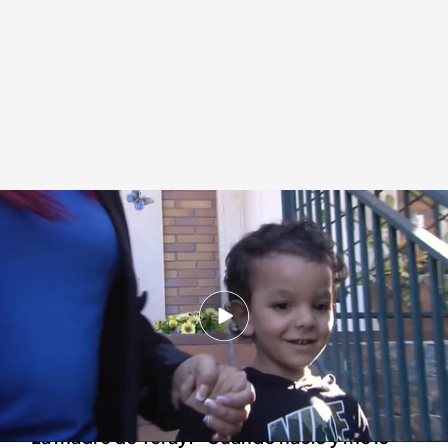
Así es el síndrome CHD8
Redacción digital Noticias Cuatro
18 JUN 2024 - 09:00h.
El síndrome CHD8 se diagnosticó por primera
vez hace 12 años y se suele confundir con el
autismo
La madre de Yeray: “Cuando nació y me lo