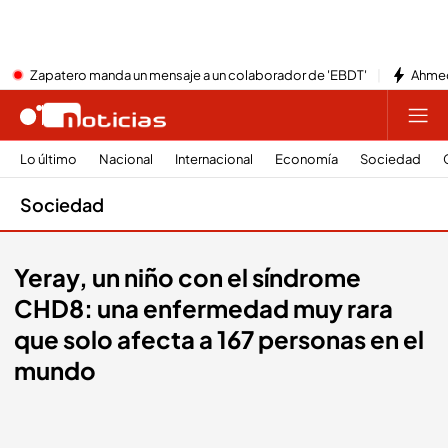
Zapatero manda un mensaje a un colaborador de 'EBDT'
Ahmed
Lo último
Nacional
Internacional
Economía
Sociedad
Sociedad
Yeray, un niño con el síndrome
CHD8: una enfermedad muy rara
que solo afecta a 167 personas en el
mundo