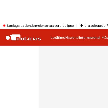
Los lugares donde mejor se va a ver el eclipse
Una soltera de '
Lo último
Nacional
Internacional
Má