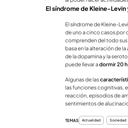
El síndrome de Kleine-Levin 
El síndrome de Kleine-Lev
de uno a cinco casos por 
comprenden del todo sus 
basa en la alteración de l
de la dopamina y la serot
puede llevar a
dormir 20 h
Algunas de las
característ
las funciones cognitivas, 
reacción, episodios de a
sentimientos de alucinacio
TEMAS
Actualidad
Sociedad