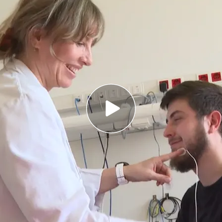
ufre esta enfermedad que le afecta a su vida
nes
a que provoca este síndrome puede llevar a
ía
es españoles duerme menos de lo que debería:
s el
Día Mundial del Sueño
, el día que nos
 no dormimos bien.
Según informa en el vídeo