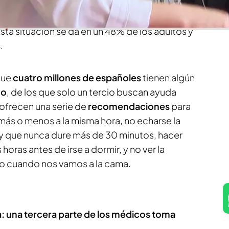
ad Española de Neurología recoge que más de
12
levantan por la mañana con la sensación de
no
Esta situación se da en un 48% de los adultos y
s
.
que
cuatro millones de españoles
tienen algún
ño
, de los que solo un tercio buscan ayuda
 ofrecen una serie de
recomendaciones
para
más o menos a la misma hora, no echarse la
00 y que nunca dure más de 30 minutos, hacer
horas antes de irse a dormir, y no ver la
fono cuando nos vamos a la cama.
a: una tercera parte de los médicos toma