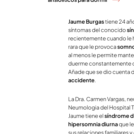
Jaume Burgas
tiene 24 añ
síntomas del conocido
sí
recientemente cuando le 
rara que le provoca
somno
al menos le permite mant
duerme constantemente co
Añade que se dio cuenta d
accidente
.
La Dra. Carmen Vargas, ne
Neumologia del Hospital T
Jaume tiene el
síndrome d
hipersomnia diurna
que le 
sus relaciones familiares 