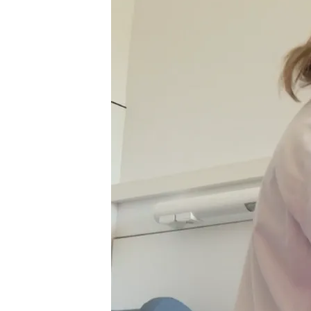
15 MAR 2024 - 16:39h.
Jaume tiene 24 años y s
personal y a sus relacio
La somnolencia excesiv
dormir 20 horas en un d
Un tercio de los jóven
estas son las causas
Compartir
Este viernes 15 de marzo e
recuerda que, en general,