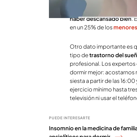
Ariadna Reina
, la Socied
millones de españoles
se 
haber descansado bien
. 
en un 25% de los
menore
Otro dato importante es 
tipo de
trastorno del sue
profesional. Los expertos
dormir mejor: acostarnos 
siesta a partir de las 16:
ejercicio mínimo hasta tres 
televisión ni usar el telé
PUEDE INTERESARTE
Insomnio en la medicina de famili
ansiolíticos para dormir