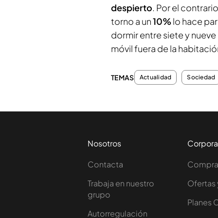
despierto
. Por el contrar
torno a un
10%
lo hace par
dormir entre siete y nueve 
móvil fuera de la habitació
TEMAS
Actualidad
Sociedad
Nosotros
Corpora
Contacta
Comprar
Trabaja en nuestro
Ofertas 
grupo
Planes 
Autorregulación