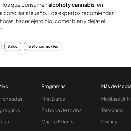
io, los que consumen
alcohol y cannabis
, en
a conciliar el sueño. Los expertos recomiendan
horas, hacer ejercicio, comer bien y dejar el
n.
Salud
Teléfonos móviles
tivo
Programas
Más de Medi
 entradas
First Dates
Mediaset Infi
y regalos
En boca de todos
Telecinco
Cuatro
Cuarto Milenio
Divinity