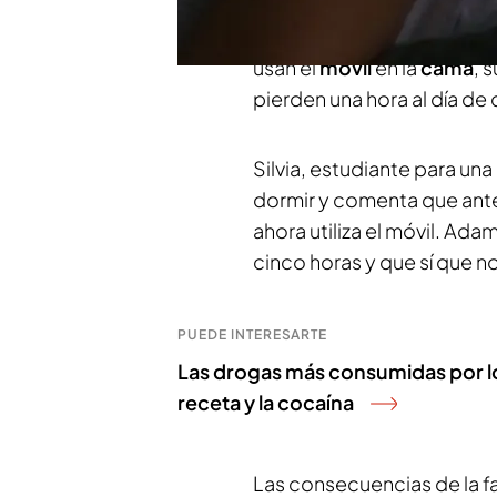
verdad que no duermen igua
Galicia. El principal moti
usan el
móvil
en la
cama
, 
pierden una hora al día de
Silvia, estudiante para una
dormir y comenta que ante
ahora utiliza el móvil. Ad
cinco horas y que sí que n
PUEDE INTERESARTE
Las drogas más consumidas por los
receta y la cocaína
Las consecuencias de la f