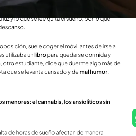
l los que viven en Madrid que los que viven en
vo por el que los jóvenes duermen menos es por
su luz y lo que se lee quita el sueño, por lo que
 descanso.
 oposición, suele coger el móvil antes de irse a
s utilizaba un
libro
para quedarse dormida y
am, otro estudiante, dice que duerme algo más de
ota que se levanta cansado y de
mal humor
.
 menores: el cannabis, los ansiolíticos sin
alta de horas de sueño afectan de manera