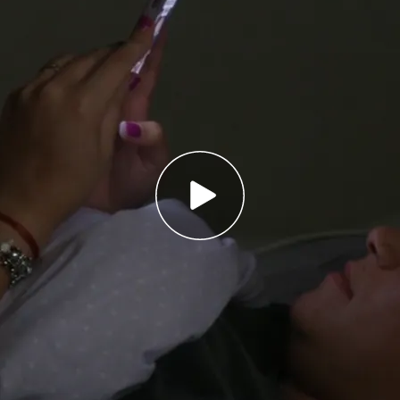
eño de las personas entre 18 y 34 años es de
 entre 18 y 34 años dedican casi 50 minutos de
 en la cama
 de familia: una tercera parte de los médicos
dormir
españoles duermen menos de lo que deberían. La
re 18 y 34 años es de
7,6 horas
al día. También es