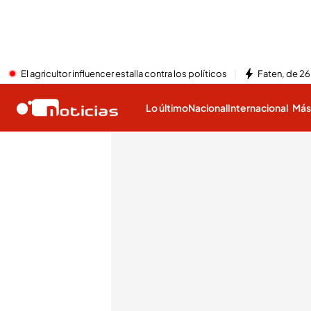
El agricultor influencer estalla contra los políticos
Faten, de 26
Lo último
Nacional
Internacional
Má