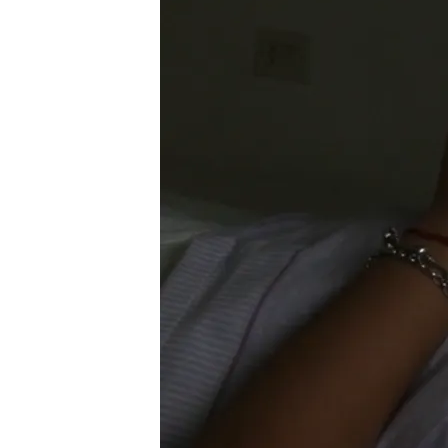
07 MAR 2024 - 16:33h.
La media de horas de su
7,6 horas al día
8 de cada 10 jóvenes de
media en mirar el móvil
Insomnio en la medicina
toma ansiolíticos para 
Compartir
Un tercio de los jóvenes 
media
de las personas ent