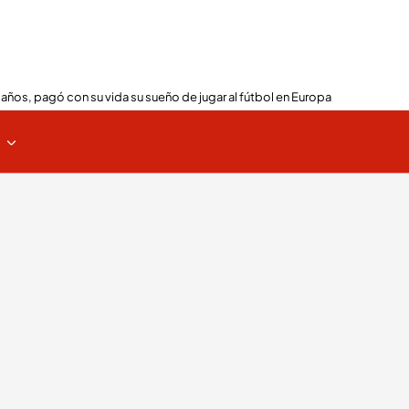
 años, pagó con su vida su sueño de jugar al fútbol en Europa
s