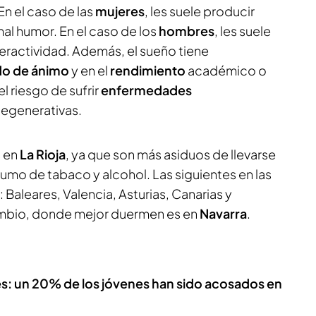
En el caso de las
mujeres
, les suele producir
mal humor. En el caso de los
hombres
, les suele
eractividad. Además, el sueño tiene
do de ánimo
y en el
rendimiento
académico o
l riesgo de sufrir
enfermedades
degenerativas.
 en
La Rioja
, ya que son más asiduos de llevarse
nsumo de tabaco y alcohol. Las siguientes en las
aleares, Valencia, Asturias, Canarias y
ambio, donde mejor duermen es en
Navarra
.
les: un 20% de los jóvenes han sido acosados en