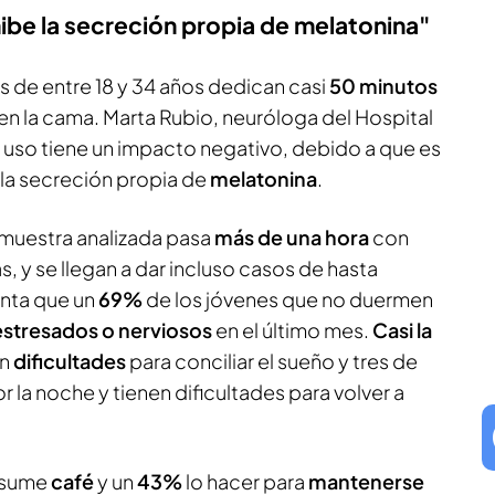
 inhibe la secreción propia de melatonina"
 de entre 18 y 34 años dedican casi
50 minutos
 en la cama. Marta Rubio, neuróloga del Hospital
e uso tiene un impacto negativo, debido a que es
 la secreción propia de
melatonina
.
 muestra analizada pasa
más de una hora
con
s, y se llegan a dar incluso casos de hasta
enta que un
69%
de los jóvenes que no duermen
estresados o nerviosos
en el último mes.
Casi la
en
dificultades
para conciliar el sueño y tres de
 la noche y tienen dificultades para volver a
nsume
café
y un
43%
lo hacer para
mantenerse