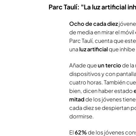
Parc Taulí: "La luz artificial
Ocho de cada diez
jóvenes
de media en mirar el móvil
Parc Taulí, cuenta que est
una
luz artificial
que inhibe
Añade que
un tercio
de la
dispositivos y con pantalla
cuatro horas. También cu
bien, dicen haber estado
mitad
de los jóvenes tien
cada diez se despiertan por
dormirse.
El
62%
de los jóvenes co