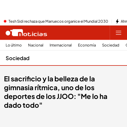
Tesh Sidi rechaza que Marruecos organice el Mundial 2030
Ahm
Lo último
Nacional
Internacional
Economía
Sociedad
Sociedad
El sacrificio y la belleza de la
gimnasia rítmica, uno de los
deportes de los JJOO: "Me lo ha
dado todo"