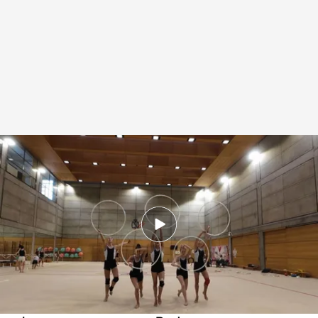
Patricia, Mireia e Inés nos representarán en los JJOO de París
.
Bernardo Vila
y Fernando González
Redacción digital Noticias Cuatro
14 JUN 2024 - 21:32h.
Patricia, Mireia e Inés representarán a España
en los Juegos Olímpicos de París
Las cinco deportistas ganaron una medalla