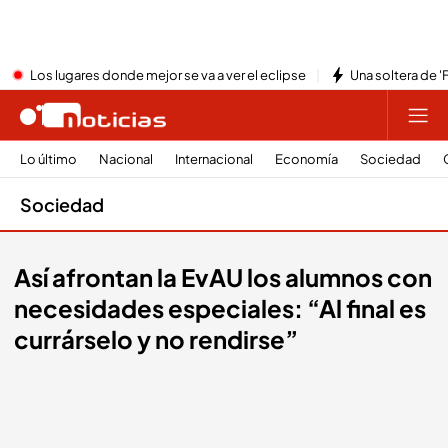
Los lugares donde mejor se va a ver el eclipse
Una soltera de '
Lo último
Nacional
Internacional
Economía
Sociedad
Sociedad
Así afrontan la EvAU los alumnos con
necesidades especiales: “Al final es
currárselo y no rendirse”