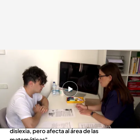
Así es cómo afrontan la EvAU los alumnos con necesidades especiales
Redacción digital Noticias Cuatro
Europa Press
04 JUN 2024 - 18:15h.
El objetivo es garantizar la igualdad de
condiciones con las mismas oportunidades
para todos
Una alumna con discalculia: “Es lo mismo que la
dislexia, pero afecta al área de las
matemáticas"